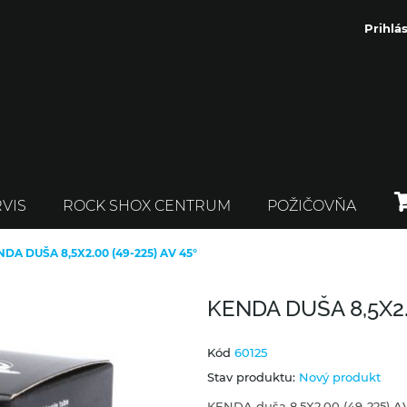
Prihlás
VIS
ROCK SHOX CENTRUM
POŽIČOVŇA
DA DUŠA 8,5X2.00 (49-225) AV 45°
KENDA DUŠA 8,5X2.0
Kód
60125
Stav produktu:
Nový produkt
KENDA duša 8,5X2.00 (49-225) A