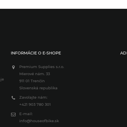
INFORMÁCIE O E-SHOPE
AD
Premium Supplies s.r.o.
Mierové nám. 33
je
911 01 Trenčín
Slovenská republika
Zavolajte nám:
+421 903 780 301
E-mail:
info@houseofbike.sk