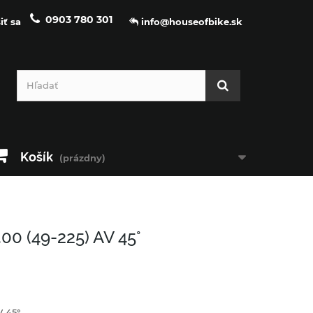
0903 780 301
iť sa
info@houseofbike.sk
Košík
(prázdny)
0 (49-225) AV 45°
V 45°