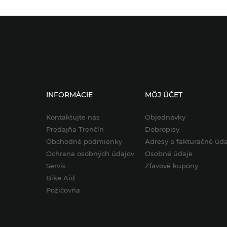
INFORMÁCIE
MÔJ ÚČET
Kontaktujte nás
Objednávky
Predajňa Trenčín
Dobropisy
Obchodné podmienky
Adresy a fakturačné úda
Ochrana osobných údajov
Osobné údaje
Servis
Zľavové kupóny
Bike Aid
Požičovňa