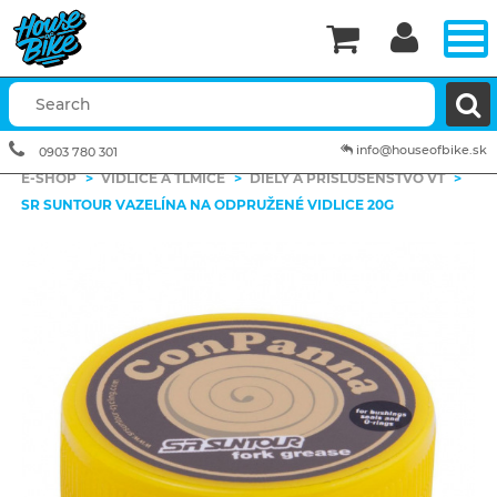


info@houseofbike.sk
0903 780 301
E-SHOP
>
VIDLICE A TLMIČE
>
DIELY A PRÍSLUŠENSTVO VT
>
SR SUNTOUR VAZELÍNA NA ODPRUŽENÉ VIDLICE 20G