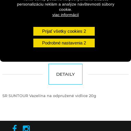
personalizáciu reklám a analýze návštevnosti súbory
cookie.
Dostupnosť:
1 - 3 dni
viac informácií
Množstvo
Prijať všetky cookies
Podrobné nastavenia
DO KOŠÍKA
DETAILY
SR SUNTOUR Vazelína na odpružené vidlice 20g