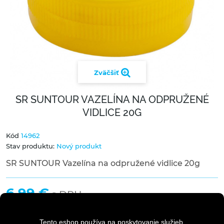
Zväčšiť
SR SUNTOUR VAZELÍNA NA ODPRUŽENÉ
VIDLICE 20G
Kód
14962
Stav produktu:
Nový produkt
SR SUNTOUR Vazelína na odpružené vidlice 20g
6,99 €
s DPH
Tento eshop používa na poskytovanie služieb,