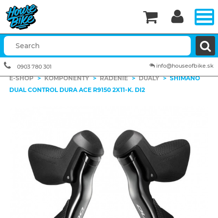


info@houseofbike.sk
0903 780 301
E-SHOP
>
KOMPONENTY
>
RADENIE
>
DUALY
>
SHIMANO
DUAL CONTROL DURA ACE R9150 2X11-K. DI2