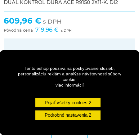
DUAL KONTROL DURA ACE R9150 2X11-K. DI2
609,96 €
s DPH
719,96 €
Pôvodná cena
s DPH
Dostupnosť:
1 - 3 dni
Tento eshop používa na poskytovanie služieb,
personalizáciu reklám a analýze návštevnosti súbory
Množstvo
cookie.
viac informácií
DO KOŠÍKA
Prijať všetky cookies
Podrobné nastavenia
DETAILY