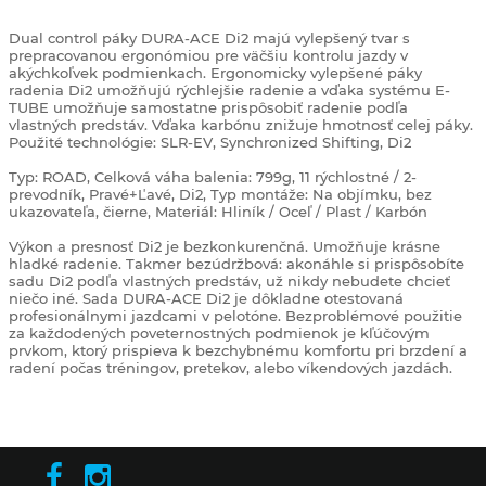
Dual control páky DURA-ACE Di2 majú vylepšený tvar s
prepracovanou ergonómiou pre väčšiu kontrolu jazdy v
akýchkoľvek podmienkach. Ergonomicky vylepšené páky
radenia Di2 umožňujú rýchlejšie radenie a vďaka systému E-
TUBE umožňuje samostatne prispôsobiť radenie podľa
vlastných predstáv. Vďaka karbónu znižuje hmotnosť celej páky.
Použité technológie: SLR-EV, Synchronized Shifting, Di2
Typ: ROAD, Celková váha balenia: 799g, 11 rýchlostné / 2-
prevodník, Pravé+Ľavé, Di2, Typ montáže: Na objímku, bez
ukazovateľa, čierne, Materiál: Hliník / Oceľ / Plast / Karbón
Výkon a presnosť Di2 je bezkonkurenčná. Umožňuje krásne
hladké radenie. Takmer bezúdržbová: akonáhle si prispôsobíte
sadu Di2 podľa vlastných predstáv, už nikdy nebudete chcieť
niečo iné. Sada DURA-ACE Di2 je dôkladne otestovaná
profesionálnymi jazdcami v pelotóne. Bezproblémové použitie
za každodených poveternostných podmienok je kľúčovým
prvkom, ktorý prispieva k bezchybnému komfortu pri brzdení a
radení počas tréningov, pretekov, alebo víkendových jazdách.