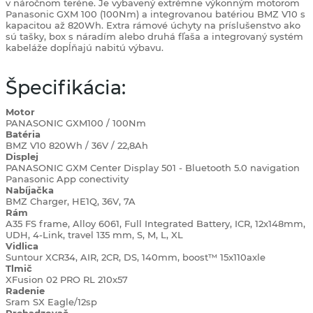
v náročnom teréne. Je vybavený extrémne výkonným motorom
Panasonic GXM 100 (100Nm) a integrovanou batériou BMZ V10 s
kapacitou až 820Wh. Extra rámové úchyty na príslušenstvo ako
sú tašky, box s náradím alebo druhá fľaša a integrovaný systém
kabeláže dopĺňajú nabitú výbavu.
Špecifikácia:
Motor
PANASONIC GXM100 / 100Nm
Batéria
BMZ V10 820Wh / 36V / 22,8Ah
Displej
PANASONIC GXM Center Display 501 - Bluetooth 5.0 navigation
Panasonic App conectivity
Nabíjačka
BMZ Charger, HE1Q, 36V, 7A
Rám
A35 FS frame, Alloy 6061, Full Integrated Battery, ICR, 12x148mm,
UDH, 4-Link, travel 135 mm, S, M, L, XL
Vidlica
Suntour XCR34, AIR, 2CR, DS, 140mm, boost™ 15x110axle
Tlmič
XFusion 02 PRO RL 210x57
Radenie
Sram SX Eagle/12sp