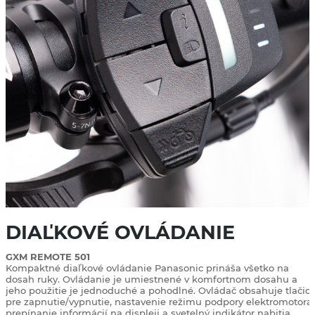
DIAĽKOVÉ OVLÁDANIE
GXM REMOTE 501
Kompaktné diaľkové ovládanie Panasonic prináša všetko na
dosah ruky. Ovládanie je umiestnené v komfortnom dosahu a
jeho použitie je jednoduché a pohodlné. Ovládač obsahuje tlačid
pre zapnutie/vypnutie, nastavenie režimu podpory elektromotora,
prepínanie informácií na displeji a svetelný indikátor nabitia