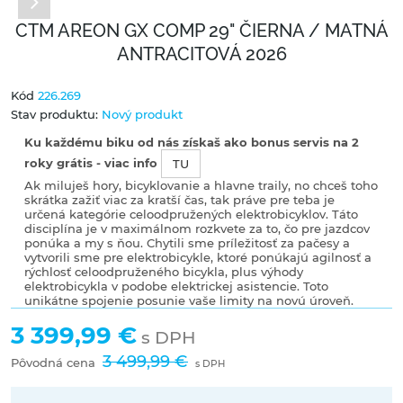
CTM AREON GX COMP 29" ČIERNA / MATNÁ
ANTRACITOVÁ 2026
Kód
226.269
Stav produktu:
Nový produkt
Ku každému biku od nás získaš ako bonus servis na 2
roky grátis - viac info
TU
Ak miluješ hory, bicyklovanie a hlavne traily, no chceš toho
skrátka zažiť viac za kratší čas, tak práve pre teba je
určená kategórie celoodpružených elektrobicyklov. Táto
disciplína je v maximálnom rozkvete za to, čo pre jazdcov
ponúka a my s ňou. Chytili sme príležitosť za pačesy a
vytvorili sme pre elektrobicykle, ktoré ponúkajú agilnosť a
rýchlosť celoodpruženého bicykla, plus výhody
elektrobicykla v podobe elektrickej asistencie. Toto
unikátne spojenie posunie vaše limity na novú úroveň.
3 399,99 €
s DPH
3 499,99 €
Pôvodná cena
s DPH