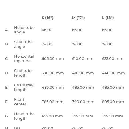
S (16")
M (17")
L (18")
Head tube
A
66.00
66.00
66.00
angle
Seat tube
B
74.00
74.00
74.00
angle
Horizontal
C
605.00 mm
610.00 mm
633.00 mm
top tube
Seat tube
D
390.00 mm
410.00 mm
440.00 mm
length
Chainstay
E
485.00 mm
485.00 mm
485.00 mm
length
Front
F
785.00 mm
790.00 mm
805.00 mm
center
Head tube
G
145.00 mm
145.00 mm
145.00 mm
length
H
BB
-25.00
-25.00
-25.00