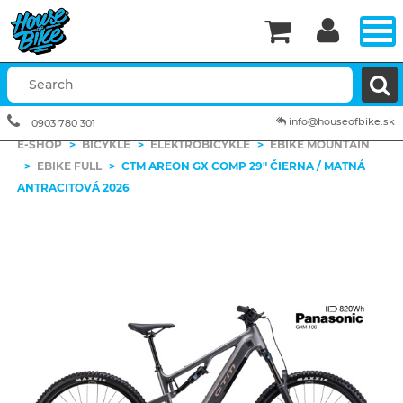


info@houseofbike.sk
0903 780 301
E-SHOP
>
BICYKLE
>
ELEKTROBICYKLE
>
EBIKE MOUNTAIN
>
EBIKE FULL
>
CTM AREON GX COMP 29" ČIERNA / MATNÁ
ANTRACITOVÁ 2026