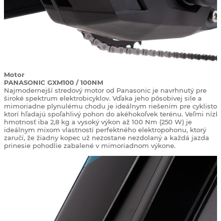
Motor
PANASONIC GXM100 / 100NM
Najmodernejší stredový motor od Panasonic je navrhnutý pre
široké spektrum elektrobicyklov. Vďaka jeho pôsobivej sile a
mimoriadne plynulému chodu je ideálnym riešením pre cyklistov
ktorí hľadajú spoľahlivý pohon do akéhokoľvek terénu. Veľmi nízk
hmotnosť iba 2,8 kg a vysoký výkon až 100 Nm (250 W) je
ideálnym mixom vlastností perfektného elektropohonu, ktorý
zaručí, že žiadny kopec už nezostane nezdolaný a každá jazda
prinesie pohodlie zabalené v mimoriadnom výkone.