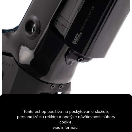
Batéria
BMZ V10 820WH
Kompaktnosť, vysoká kapacita, kvalita článkov, štýlový a nadčaso
Tento eshop používa na poskytovanie služieb,
tvar – to je len zlomok z predností BMZ V10 od renomovaného
personalizáciu reklám a analýze návštevnosti súbory
nemeckého výrobcu. Pomer kapacity 820Wh (22,8 Ah) a
neuveriteľnej hmotnosti iba 3,9kg je bez pochýb jedným
cookie.
z najlepších na trhu. Batéria je schopná dojazdu až 170km na
viac informácií
jedno nabitie v závislosti od profilu trasy a spôsobe využitia