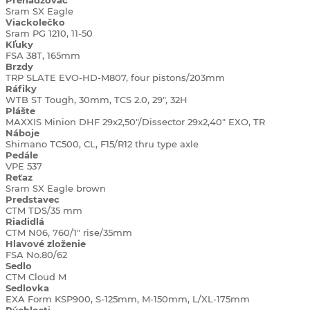
Prehadzovač
Sram SX Eagle
Viackolečko
Sram PG 1210, 11-50
Kľuky
FSA 38T, 165mm
Brzdy
TRP SLATE EVO-HD-M807, four pistons/203mm
Ráfiky
WTB ST Tough, 30mm, TCS 2.0, 29", 32H
Plášte
MAXXIS Minion DHF 29x2,50"/Dissector 29x2,40" EXO, TR
Náboje
Shimano TC500, CL, F15/R12 thru type axle
Pedále
VPE 537
Reťaz
Sram SX Eagle brown
Predstavec
CTM TDS/35 mm
Riadidlá
CTM N06, 760/1" rise/35mm
Hlavové zloženie
FSA No.80/62
Sedlo
CTM Cloud M
Sedlovka
EXA Form KSP900, S-125mm, M-150mm, L/XL-175mm