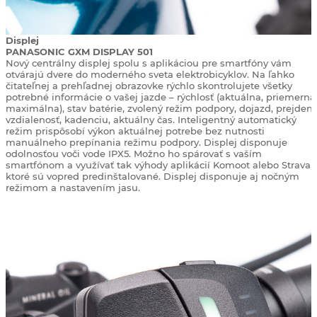
Displej
PANASONIC GXM DISPLAY 501
Nový centrálny displej spolu s aplikáciou pre smartfóny vám
otvárajú dvere do moderného sveta elektrobicyklov. Na ľahko
čitateľnej a prehľadnej obrazovke rýchlo skontrolujete všetky
potrebné informácie o vašej jazde – rýchlosť (aktuálna, priemerná
maximálna), stav batérie, zvolený režim podpory, dojazd, prejden
vzdialenosť, kadenciu, aktuálny čas. Inteligentný automatický
režim prispôsobí výkon aktuálnej potrebe bez nutnosti
manuálneho prepínania režimu podpory. Displej disponuje
odolnosťou voči vode IPX5. Možno ho spárovať s vaším
smartfónom a využívať tak výhody aplikácií Komoot alebo Strava,
ktoré sú vopred predinštalované. Displej disponuje aj nočným
režimom a nastavením jasu.