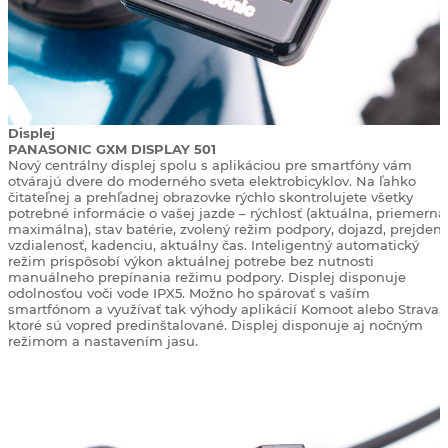
Displej
PANASONIC GXM DISPLAY 501
Nový centrálny displej spolu s aplikáciou pre smartfóny vám
otvárajú dvere do moderného sveta elektrobicyklov. Na ľahko
čitateľnej a prehľadnej obrazovke rýchlo skontrolujete všetky
potrebné informácie o vašej jazde – rýchlosť (aktuálna, priemerná
maximálna), stav batérie, zvolený režim podpory, dojazd, prejden
vzdialenosť, kadenciu, aktuálny čas. Inteligentný automatický
režim prispôsobí výkon aktuálnej potrebe bez nutnosti
manuálneho prepínania režimu podpory. Displej disponuje
odolnosťou voči vode IPX5. Možno ho spárovať s vaším
smartfónom a využívať tak výhody aplikácií Komoot alebo Strava,
ktoré sú vopred predinštalované. Displej disponuje aj nočným
režimom a nastavením jasu.