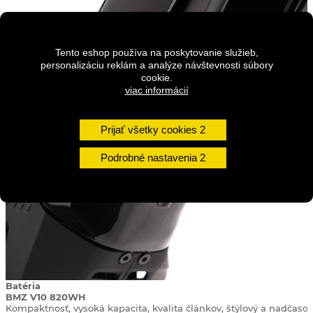
Tento eshop používa na poskytovanie služieb,
personalizáciu reklám a analýze návštevnosti súbory
cookie.
viac informácií
Prijať všetky cookies
Podrobné nastavenia
Batéria
BMZ V10 820WH
Kompaktnosť, vysoká kapacita, kvalita článkov, štýlový a nadčaso