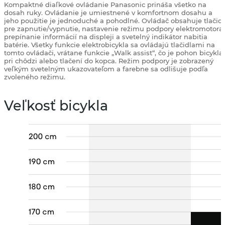
Kompaktné diaľkové ovládanie Panasonic prináša všetko na
dosah ruky. Ovládanie je umiestnené v komfortnom dosahu a
jeho použitie je jednoduché a pohodlné. Ovládač obsahuje tlačid
pre zapnutie/vypnutie, nastavenie režimu podpory elektromotora,
prepínanie informácií na displeji a svetelný indikátor nabitia
batérie. Všetky funkcie elektrobicykla sa ovládajú tlačidlami na
tomto ovládači, vrátane funkcie „Walk assist“, čo je pohon bicykla
pri chôdzi alebo tlačení do kopca. Režim podpory je zobrazený
veľkým svetelným ukazovateľom a farebne sa odlišuje podľa
zvoleného režimu.
Veľkosť bicykla