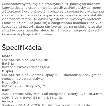
Celoodpružený trailový elektrobicykel s 29” palcovými kolesami,
ktorý ťa dostane všestrannosťou! Zdvih zadnej stavby až 135mm
a štvorčapový overený systém pruženia v spolupráci s vyváženou
športovou geometriou zabezpečia efektívne šliapanie a stabilitu
v náročnom teréne. Je vybavený extrémne výkonným motorom
Panasonic GXM 100 (100Nm) a integrovanou batériou BMZ V10 s
kapacitou až 820Wh. Extra rámové úchyty na príslušenstvo ako
sú tašky, box s náradím alebo druhá fľaša a integrovaný systém
kabeláže dopĺňajú nabitú výbavu.
Špecifikácia:
Motor
PANASONIC GXM100 / 100Nm
Batéria
BMZ V10 820Wh / 36V / 22,8Ah
Displej
PANASONIC GXM Center Display 501 - Bluetooth 5.0 navigation
Panasonic App conectivity
Nabíjačka
BMZ Charger, HE1Q, 36V, 7A
Rám
A35 FS frame, Alloy 6061, Full Integrated Battery, ICR, 12x148mm,
UDH, 4-Link, travel 135 mm, S, M, L, XL
Vidlica
Suntour XCR34, AIR, 2CR, DS, 140mm, boost™ 15x110axle