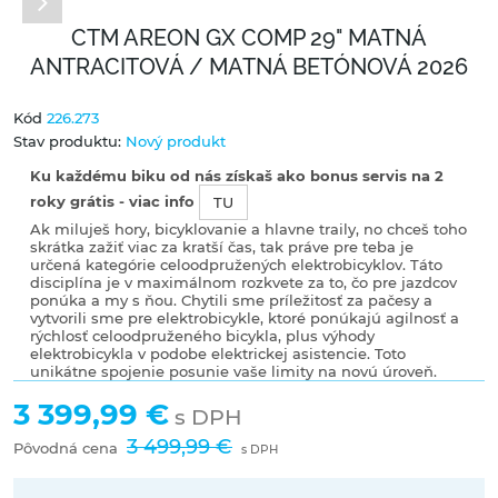
CTM AREON GX COMP 29" MATNÁ
ANTRACITOVÁ / MATNÁ BETÓNOVÁ 2026
Kód
226.273
Stav produktu:
Nový produkt
Ku každému biku od nás získaš ako bonus servis na 2
roky grátis - viac info
TU
Ak miluješ hory, bicyklovanie a hlavne traily, no chceš toho
skrátka zažiť viac za kratší čas, tak práve pre teba je
určená kategórie celoodpružených elektrobicyklov. Táto
disciplína je v maximálnom rozkvete za to, čo pre jazdcov
ponúka a my s ňou. Chytili sme príležitosť za pačesy a
vytvorili sme pre elektrobicykle, ktoré ponúkajú agilnosť a
rýchlosť celoodpruženého bicykla, plus výhody
elektrobicykla v podobe elektrickej asistencie. Toto
unikátne spojenie posunie vaše limity na novú úroveň.
3 399,99 €
s DPH
3 499,99 €
Pôvodná cena
s DPH