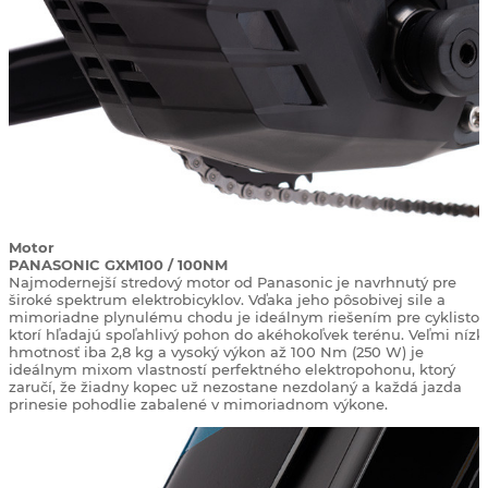
Motor
PANASONIC GXM100 / 100NM
Najmodernejší stredový motor od Panasonic je navrhnutý pre
široké spektrum elektrobicyklov. Vďaka jeho pôsobivej sile a
mimoriadne plynulému chodu je ideálnym riešením pre cyklistov
ktorí hľadajú spoľahlivý pohon do akéhokoľvek terénu. Veľmi nízk
hmotnosť iba 2,8 kg a vysoký výkon až 100 Nm (250 W) je
ideálnym mixom vlastností perfektného elektropohonu, ktorý
zaručí, že žiadny kopec už nezostane nezdolaný a každá jazda
prinesie pohodlie zabalené v mimoriadnom výkone.