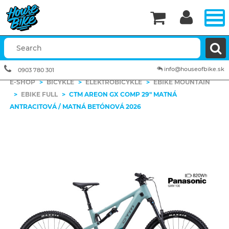


info@houseofbike.sk
0903 780 301
E-SHOP
>
BICYKLE
>
ELEKTROBICYKLE
>
EBIKE MOUNTAIN
>
EBIKE FULL
>
CTM AREON GX COMP 29" MATNÁ
ANTRACITOVÁ / MATNÁ BETÓNOVÁ 2026