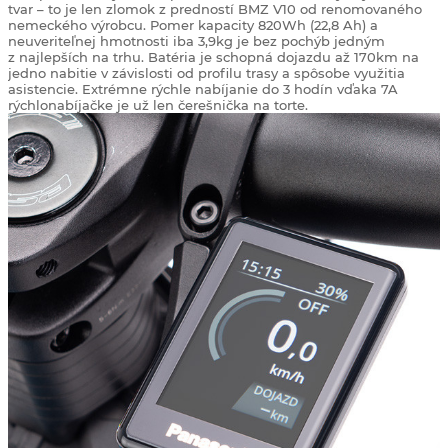
tvar – to je len zlomok z predností BMZ V10 od renomovaného
nemeckého výrobcu. Pomer kapacity 820Wh (22,8 Ah) a
neuveriteľnej hmotnosti iba 3,9kg je bez pochýb jedným
z najlepších na trhu. Batéria je schopná dojazdu až 170km na
jedno nabitie v závislosti od profilu trasy a spôsobe využitia
asistencie. Extrémne rýchle nabíjanie do 3 hodín vďaka 7A
rýchlonabíjačke je už len čerešnička na torte.