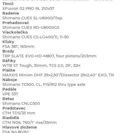
Tlmič
XFusion 02 PRO RL 210x57
Radenie
Shimano CUES SL-U6000/11sp.
Prehadzovač
Shimano CUES RD-U8000GS
Viackolečko
Shimano CUES CS-LG400/11, 11-50
Kľuky
FSA 38T, 165mm
Brzdy
TRP SLATE EVO-HD-M807, four pistons/203mm
Ráfiky
WTB ST Tough, 30mm, TCS 2.0, 29", 32H
Plášte
MAXXIS Minion DHF 29x2,50"/Dissector 29x2,40" EXO, TR
Náboje
Shimano TC500, CL, F15/R12 thru type axle
Pedále
VPE 537
Reťaz
Shimano CNLG500
Predstavec
CTM TDS/35 mm
Riadidlá
CTM N06, 760/1" rise/35mm
Hlavové zloženie
FSA No.80/62