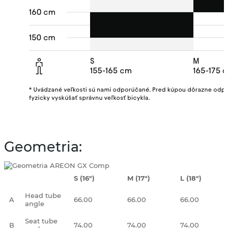
Geometria:
S (16")
M (17")
L (18")
Head tube
A
66.00
66.00
66.00
angle
Seat tube
B
74.00
74.00
74.00