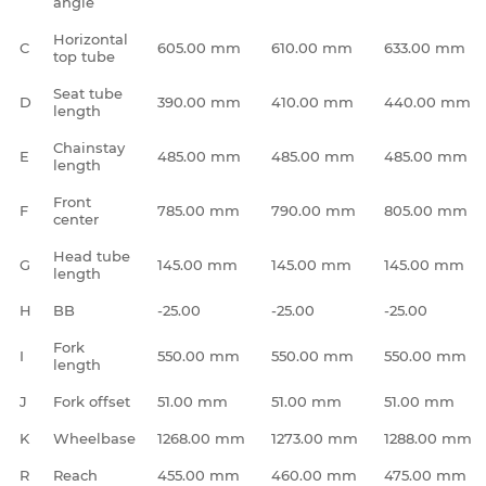
angle
Horizontal
C
605.00 mm
610.00 mm
633.00 mm
top tube
Seat tube
D
390.00 mm
410.00 mm
440.00 mm
length
Chainstay
E
485.00 mm
485.00 mm
485.00 mm
length
Front
F
785.00 mm
790.00 mm
805.00 mm
center
Head tube
G
145.00 mm
145.00 mm
145.00 mm
length
H
BB
-25.00
-25.00
-25.00
Fork
I
550.00 mm
550.00 mm
550.00 mm
length
J
Fork offset
51.00 mm
51.00 mm
51.00 mm
K
Wheelbase
1268.00 mm
1273.00 mm
1288.00 mm
R
Reach
455.00 mm
460.00 mm
475.00 mm