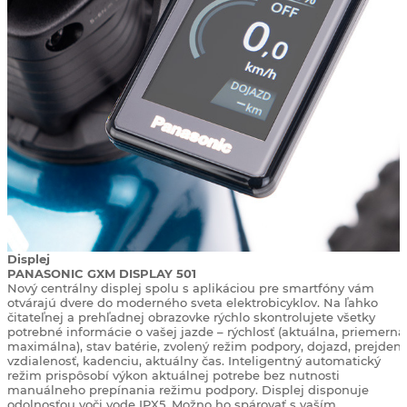
Displej
PANASONIC GXM DISPLAY 501
Nový centrálny displej spolu s aplikáciou pre smartfóny vám
otvárajú dvere do moderného sveta elektrobicyklov. Na ľahko
čitateľnej a prehľadnej obrazovke rýchlo skontrolujete všetky
potrebné informácie o vašej jazde – rýchlosť (aktuálna, priemerná
maximálna), stav batérie, zvolený režim podpory, dojazd, prejden
vzdialenosť, kadenciu, aktuálny čas. Inteligentný automatický
režim prispôsobí výkon aktuálnej potrebe bez nutnosti
manuálneho prepínania režimu podpory. Displej disponuje
odolnosťou voči vode IPX5. Možno ho spárovať s vaším