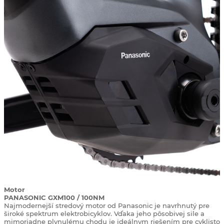
Motor
PANASONIC GXM100 / 100NM
Najmodernejší stredový motor od Panasonic je navrhnutý pre
široké spektrum elektrobicyklov. Vďaka jeho pôsobivej sile a
mimoriadne plynulému chodu je ideálnym riešením pre cyklistov