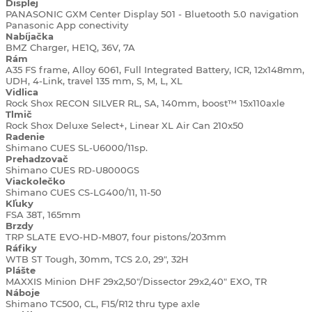
Displej
PANASONIC GXM Center Display 501 - Bluetooth 5.0 navigation
Panasonic App conectivity
Nabíjačka
BMZ Charger, HE1Q, 36V, 7A
Rám
A35 FS frame, Alloy 6061, Full Integrated Battery, ICR, 12x148mm,
UDH, 4-Link, travel 135 mm, S, M, L, XL
Vidlica
Rock Shox RECON SILVER RL, SA, 140mm, boost™ 15x110axle
Tlmič
Rock Shox Deluxe Select+, Linear XL Air Can 210x50
Radenie
Shimano CUES SL-U6000/11sp.
Prehadzovač
Shimano CUES RD-U8000GS
Viackolečko
Shimano CUES CS-LG400/11, 11-50
Kľuky
FSA 38T, 165mm
Brzdy
TRP SLATE EVO-HD-M807, four pistons/203mm
Ráfiky
WTB ST Tough, 30mm, TCS 2.0, 29", 32H
Plášte
MAXXIS Minion DHF 29x2,50"/Dissector 29x2,40" EXO, TR
Náboje
Shimano TC500, CL, F15/R12 thru type axle