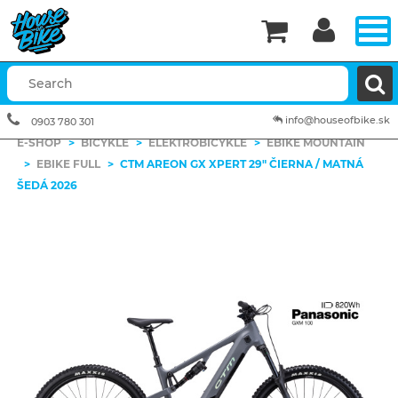


info@houseofbike.sk
0903 780 301
E-SHOP
>
BICYKLE
>
ELEKTROBICYKLE
>
EBIKE MOUNTAIN
>
EBIKE FULL
>
CTM AREON GX XPERT 29" ČIERNA / MATNÁ
ŠEDÁ 2026