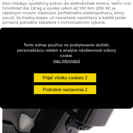
ktorí hľadajú spoľahlivý pohon do akéhokoľvek terénu. Veľmi nízk
hmotnosť iba 2,8 kg a vysoký výkon až 100 Nm (250 W) je
ideálnym mixom vlastností perfektného elektropohonu, ktorý
zaručí, že žiadny kopec už nezostane nezdolaný a každá jazda
prinesie pohodlie zabalené v mimoriadnom výkone.
Tento eshop používa na poskytovanie služieb,
personalizáciu reklám a analýze návštevnosti súbory
cookie.
viac informácií
Prijať všetky cookies
Podrobné nastavenia