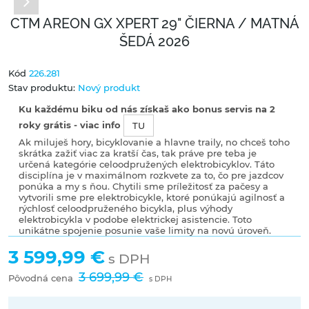
CTM AREON GX XPERT 29" ČIERNA / MATNÁ
ŠEDÁ 2026
Kód
226.281
Stav produktu:
Nový produkt
Ku každému biku od nás získaš ako bonus servis na 2
roky grátis - viac info
TU
Ak miluješ hory, bicyklovanie a hlavne traily, no chceš toho
skrátka zažiť viac za kratší čas, tak práve pre teba je
určená kategórie celoodpružených elektrobicyklov. Táto
disciplína je v maximálnom rozkvete za to, čo pre jazdcov
ponúka a my s ňou. Chytili sme príležitosť za pačesy a
vytvorili sme pre elektrobicykle, ktoré ponúkajú agilnosť a
rýchlosť celoodpruženého bicykla, plus výhody
elektrobicykla v podobe elektrickej asistencie. Toto
unikátne spojenie posunie vaše limity na novú úroveň.
3 599,99 €
s DPH
3 699,99 €
Pôvodná cena
s DPH