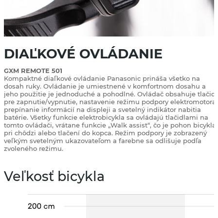
DIAĽKOVÉ OVLÁDANIE
GXM REMOTE 501
Kompaktné diaľkové ovládanie Panasonic prináša všetko na
dosah ruky. Ovládanie je umiestnené v komfortnom dosahu a
jeho použitie je jednoduché a pohodlné. Ovládač obsahuje tlačid
pre zapnutie/vypnutie, nastavenie režimu podpory elektromotora,
prepínanie informácií na displeji a svetelný indikátor nabitia
batérie. Všetky funkcie elektrobicykla sa ovládajú tlačidlami na
tomto ovládači, vrátane funkcie „Walk assist“, čo je pohon bicykla
pri chôdzi alebo tlačení do kopca. Režim podpory je zobrazený
veľkým svetelným ukazovateľom a farebne sa odlišuje podľa
zvoleného režimu.
Veľkosť bicykla