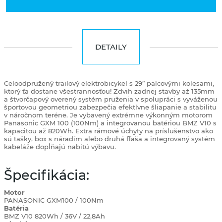
DETAILY
Celoodpružený trailový elektrobicykel s 29” palcovými kolesami,
ktorý ťa dostane všestrannosťou! Zdvih zadnej stavby až 135mm
a štvorčapový overený systém pruženia v spolupráci s vyváženou
športovou geometriou zabezpečia efektívne šliapanie a stabilitu
v náročnom teréne. Je vybavený extrémne výkonným motorom
Panasonic GXM 100 (100Nm) a integrovanou batériou BMZ V10 s
kapacitou až 820Wh. Extra rámové úchyty na príslušenstvo ako
sú tašky, box s náradím alebo druhá fľaša a integrovaný systém
kabeláže dopĺňajú nabitú výbavu.
Špecifikácia:
Motor
PANASONIC GXM100 / 100Nm
Batéria
BMZ V10 820Wh / 36V / 22,8Ah