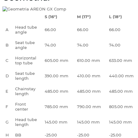
S (16")
M (17")
L (18")
Head tube
A
66.00
66.00
66.00
angle
Seat tube
B
74.00
74.00
74.00
angle
Horizontal
C
605.00 mm
610.00 mm
633.00 mm
top tube
Seat tube
D
390.00 mm
410.00 mm
440.00 mm
length
Chainstay
E
485.00 mm
485.00 mm
485.00 mm
length
Front
F
785.00 mm
790.00 mm
805.00 mm
center
Head tube
G
145.00 mm
145.00 mm
145.00 mm
length
H
BB
-25.00
-25.00
-25.00