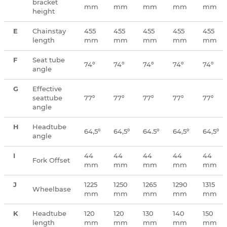
bracket
mm
mm
mm
mm
mm
height
E
Chainstay
455
455
455
455
455
length
mm
mm
mm
mm
mm
F
Seat tube
74º
74º
74º
74º
74º
angle
G
Effective
seattube
77º
77º
77º
77º
77º
angle
H
Headtube
64,5º
64,5º
64.5º
64,5º
64,5º
angle
I
44
44
44
44
44
Fork Offset
mm
mm
mm
mm
mm
J
1225
1250
1265
1290
1315
Wheelbase
mm
mm
mm
mm
mm
K
Headtube
120
120
130
140
150
length
mm
mm
mm
mm
mm