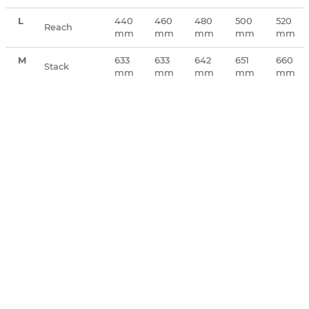
L
440
460
480
500
520
Reach
mm
mm
mm
mm
mm
M
633
633
642
651
660
Stack
mm
mm
mm
mm
mm