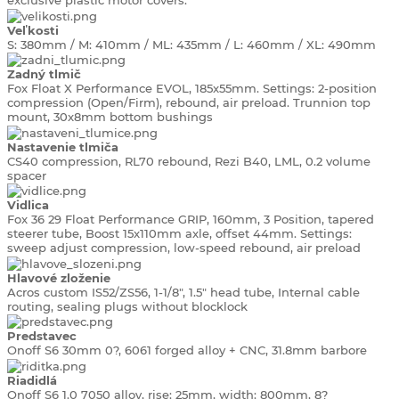
exclusive plastic motor covers.
Veľkosti
S: 380mm / M: 410mm / ML: 435mm / L: 460mm / XL: 490mm
Zadný tlmič
Fox Float X Performance EVOL, 185x55mm. Settings: 2-position
compression (Open/Firm), rebound, air preload. Trunnion top
mount, 30x8mm bottom bushings
Nastavenie tlmiča
CS40 compression, RL70 rebound, Rezi B40, LML, 0.2 volume
spacer
Vidlica
Fox 36 29 Float Performance GRIP, 160mm, 3 Position, tapered
steerer tube, Boost 15x110mm axle, offset 44mm. Settings:
sweep adjust compression, low-speed rebound, air preload
Hlavové zloženie
Acros custom IS52/ZS56, 1-1/8", 1.5" head tube, Internal cable
routing, sealing plugs without blocklock
Predstavec
Onoff S6 30mm 0?, 6061 forged alloy + CNC, 31.8mm barbore
Riadidlá
Onoff S6 1.0 7050 alloy, rise: 25mm, width: 800mm, 8?