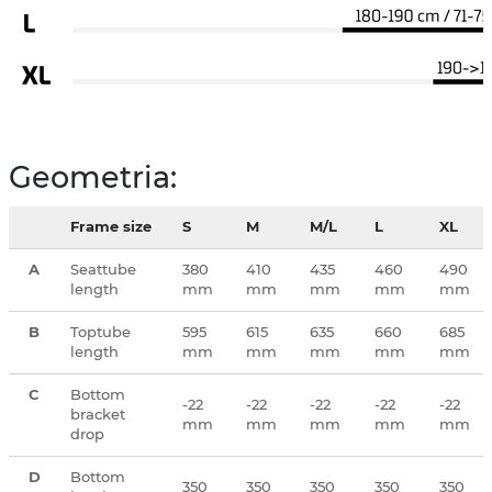
Geometria:
Frame size
S
M
M/L
L
XL
A
Seattube
380
410
435
460
490
length
mm
mm
mm
mm
mm
B
Toptube
595
615
635
660
685
length
mm
mm
mm
mm
mm
C
Bottom
-22
-22
-22
-22
-22
bracket
mm
mm
mm
mm
mm
drop
D
Bottom
350
350
350
350
350