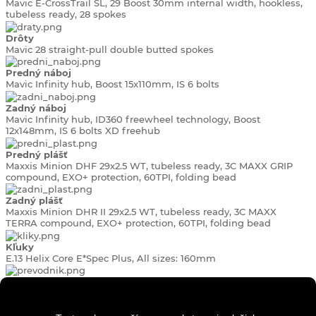
Mavic E-CrossTrail SL, 29 Boost 30mm internal width, hookless,
tubeless ready, 28 spokes
Drôty
Mavic 28 straight-pull double butted spokes
Predný náboj
Mavic Infinity hub, Boost 15x110mm, IS 6 bolts
Zadný náboj
Mavic Infinity hub, ID360 freewheel technology, Boost
12x148mm, IS 6 bolts XD freehub
Predný plášť
Maxxis Minion DHF 29x2.5 WT, tubeless ready, 3C MAXX GRIP
compound, EXO+ protection, 60TPI, folding bead
Zadný plášť
Maxxis Minion DHR II 29x2.5 WT, tubeless ready, 3C MAXX
TERRA compound, EXO+ protection, 60TPI, folding bead
Kľuky
E.13 Helix Core E*Spec Plus, All sizes: 160mm
Prevodník
Sram X-Sync 2 Eagle 34T T-Type, steel, narrow-wide, 104 BCD
CL55