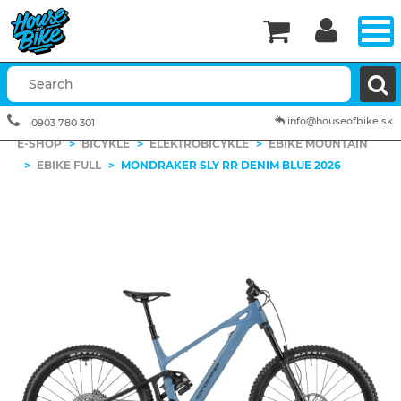


info@houseofbike.sk
0903 780 301
E-SHOP
>
BICYKLE
>
ELEKTROBICYKLE
>
EBIKE MOUNTAIN
>
EBIKE FULL
>
MONDRAKER SLY RR DENIM BLUE 2026