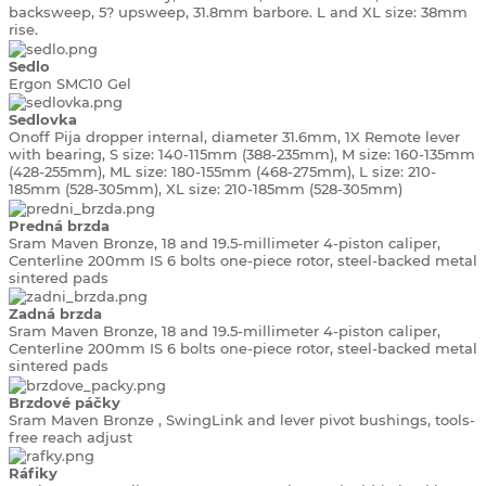
backsweep, 5? upsweep, 31.8mm barbore. L and XL size: 38mm
rise.
Sedlo
Ergon SMC10 Gel
Sedlovka
Onoff Pija dropper internal, diameter 31.6mm, 1X Remote lever
with bearing, S size: 140-115mm (388-235mm), M size: 160-135mm
(428-255mm), ML size: 180-155mm (468-275mm), L size: 210-
185mm (528-305mm), XL size: 210-185mm (528-305mm)
Predná brzda
Sram Maven Bronze, 18 and 19.5-millimeter 4-piston caliper,
Centerline 200mm IS 6 bolts one-piece rotor, steel-backed metal
sintered pads
Zadná brzda
Sram Maven Bronze, 18 and 19.5-millimeter 4-piston caliper,
Centerline 200mm IS 6 bolts one-piece rotor, steel-backed metal
sintered pads
Brzdové páčky
Sram Maven Bronze , SwingLink and lever pivot bushings, tools-
free reach adjust
Ráfiky