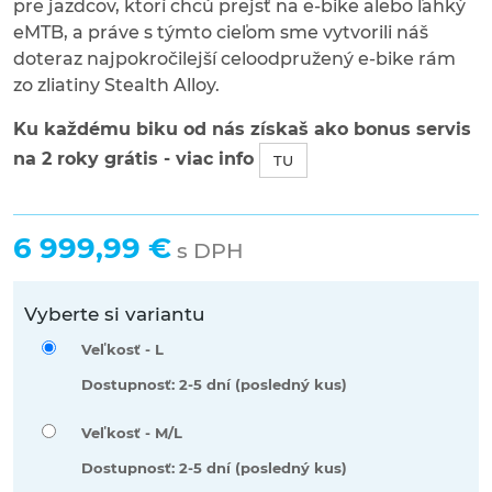
pre jazdcov, ktorí chcú prejsť na e-bike alebo ľahký
eMTB, a práve s týmto cieľom sme vytvorili náš
doteraz najpokročilejší celoodpružený e-bike rám
zo zliatiny Stealth Alloy.
Ku každému biku od nás získaš ako bonus servis
na 2 roky grátis - viac info
TU
6 999,99 €
s DPH
Vyberte si variantu
Veľkosť -
L
Dostupnosť: 2-5 dní (posledný kus)
Veľkosť -
M/L
Dostupnosť: 2-5 dní (posledný kus)