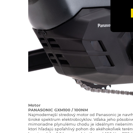
Motor
PANASONIC GXM100 / 100NM
Najmodernejší stredový motor od Panasonic je navr
široké spektrum elektrobicyklov. Vďaka jeho pôsobive
mimoriadne plynulému chodu je ideálnym riešením p
ktorí hľadajú spoľahlivý pohon do akéhokoľvek terén