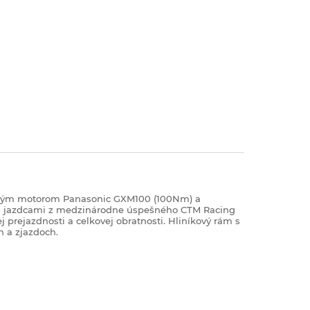
konným motorom Panasonic GXM100 (100Nm) a
i s jazdcami z medzinárodne úspešného CTM Racing
prejazdnosti a celkovej obratnosti. Hliníkový rám s
h a zjazdoch.