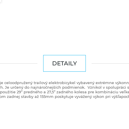
DETAILY
RO je celoodpružený trailový elektrobicykel vybavený extrémne vý
Wh. Je určený do najnáročnejších podmienok.
Vznikol v spoluprác
oužitie 29” predného a 27,5” zadného kolesa pre kombináciu veľkej 
m zadnej stavby až 155mm poskytuje vyvážený výkon pri výšľapoc