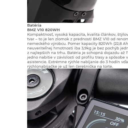
Batéria
BMZ V10 820WH
Kompaktnosť, vysoká kapacita, kvalita článkov, štýlo
tvar – to je len zlomok z predností BMZ V10 od ren
nemeckého výrobcu. Pomer kapacity 820Wh (22,8 Ah
neuveriteľnej hmotnosti iba 3,9kg je bez pochýb je
z najlepších na trhu. Batéria je schopná dojazdu až
jedno nabitie v závislosti od profilu trasy a spôsobe v
asistencie. Extrémne rýchle nabíjanie do 3 hodín vď
rýchlonabíjačke je už len čerešnička na torte.