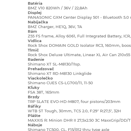
Batéria
BMZ V10 820Wh / 36V / 22,8Ah
Displej
PANASONIC GXM Center Display 501 - Bluetooth 5.0 
Nabíjačka
BMZ Charger, HE1Q, 36V, 7A
Rám
Z55 FS frame, Alloy 6061, Full Integrated Battery, IC
Vidlica
Rock Shox DOMAIN GOLD Isolator RC3, 160mm, boost
Tlmič
Rock Shox Deluxe Ultimate, Linear XL Air Can 210x55
Radenie
Shimano XT SL-M8130/11sp.
Prehadzovač
Shimano XT RD-M8130 Linkglide
Viackolečko
Shimano CUES CS-LG700/11, 11-50
Kľuky
FSA 38T, 165mm
Brzdy
TRP SLATE EVO-HD-M807, four pistons/203mm
Ráfiky
WTB ST Tough, 30mm, TCS 2.0, F:29" R:27,5", 32H
Plášte
MAXXIS R: Minion DHR II 27,5x2.50 3C MaxxGrip/DD/T
Náboje
Shimano TC500, CL, F15/R12 thru type axle