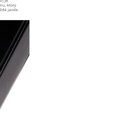
W) je
nu, ktorý
aždá jazda