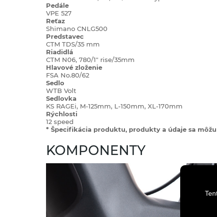
Pedále
VPE 527
Reťaz
Shimano CNLG500
Predstavec
CTM TDS/35 mm
Riadidlá
CTM N06, 780/1" rise/35mm
Hlavové zloženie
FSA No.80/62
Sedlo
WTB Volt
Sedlovka
KS RAGEi, M-125mm, L-150mm, XL-170mm
Rýchlosti
12 speed
* Špecifikácia produktu, produkty a údaje sa môžu 
KOMPONENTY
Ten