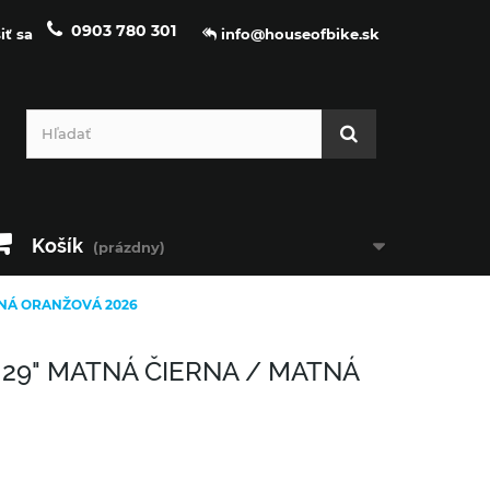
0903 780 301
iť sa
info@houseofbike.sk
Košík
(prázdny)
TNÁ ORANŽOVÁ 2026
29" MATNÁ ČIERNA / MATNÁ