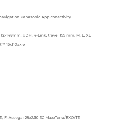
navigation Panasonic App conectivity
R, 12x148mm, UDH, 4-Link, travel 155 mm, M, L, XL
™ 15x110axle
R, F: Assegai 29x2.50 3C MaxxTerra/EXO/TR