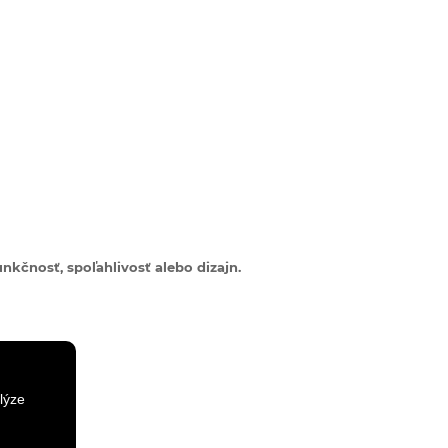
nkčnosť, spoľahlivosť alebo dizajn.
lýze