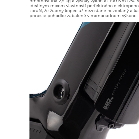
hmotnosť iba 2,8 kg a vysoký výkon až 100 Nm (250 
ideálnym mixom vlastností perfektného elektropoho
zaručí, že žiadny kopec už nezostane nezdolaný a k
prinesie pohodlie zabalené v mimoriadnom výkone.