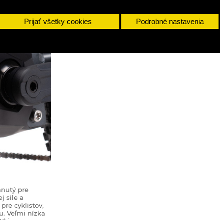
Prijať všetky cookies
Podrobné nastavenia
hnutý pre
j sile a
re cyklistov,
u. Veľmi nízka