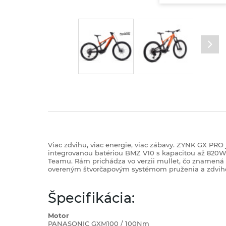
Viac zdvihu, viac energie, viac zábavy. ZYNK GX P
integrovanou batériou BMZ V10 s kapacitou až 820
Teamu. Rám prichádza vo verzii mullet, čo znamená p
overeným štvorčapovým systémom pruženia a zdviho
Špecifikácia:
Motor
PANASONIC GXM100 / 100Nm