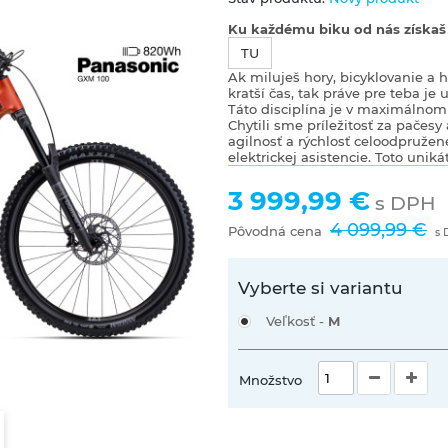
Ku každému biku od nás získaš a
TU
Ak miluješ hory, bicyklovanie a hl
kratší čas, tak práve pre teba je
Táto disciplína je v maximálnom 
Chytili sme príležitosť za pačesy
agilnosť a rýchlosť celoodpružen
elektrickej asistencie. Toto uni
3 999,99 €
s DPH
4 099,99 €
Pôvodná cena
s
Vyberte si variantu
Veľkosť -
M
Množstvo