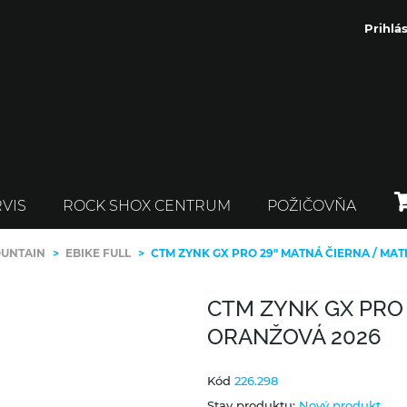
Prihlás
VIS
ROCK SHOX CENTRUM
POŽIČOVŇA
OUNTAIN
>
EBIKE FULL
>
CTM ZYNK GX PRO 29" MATNÁ ČIERNA / MA
CTM ZYNK GX PRO 
ORANŽOVÁ 2026
Kód
226.298
Stav produktu:
Nový produkt