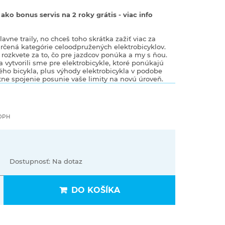
ko bonus servis na 2 roky grátis - viac info
avne traily, no chceš toho skrátka zažiť viac za
 určená kategórie celoodpružených elektrobicyklov.
rozkvete za to, čo pre jazdcov ponúka a my s ňou.
 a vytvorili sme pre elektrobicykle, ktoré ponúkajú
ého bicykla, plus výhody elektrobicykla v podobe
kátne spojenie posunie vaše limity na novú úroveň.
 DPH
Dostupnosť: Na dotaz
DO KOŠÍKA