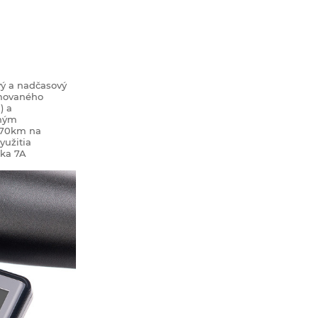
vý a nadčasový
omovaného
) a
dným
 170km na
yužitia
aka 7A