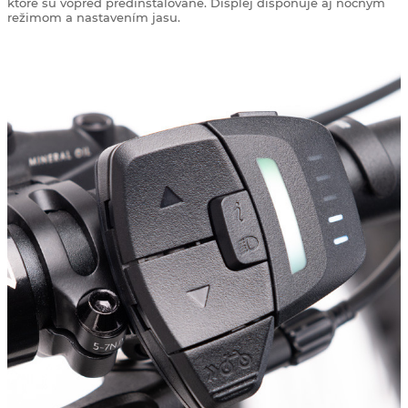
ktoré sú vopred predinštalované. Displej disponuje aj nočným
režimom a nastavením jasu.