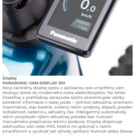
Displej
PANASONIC GXM DISPLAY 501
Nový centrálny displej spolu s aplikáciou pre smartfóny vám
otvárajú dvere do moderného sveta elektrobicyklov. Na ľahko
čitateľnej a prehľadnej obrazovke rýchlo skontrolujete všetky
potrebné informácie o vašej jazde – rýchlosť (aktuálna, priemerná
maximálna), stav batérie, zvolený režim podpory, dojazd, prejden
vzdialenosť, kadenciu, aktuálny čas. Inteligentný automatický
režim prispôsobí výkon aktuálnej potrebe bez nutnosti
manuálneho prepínania režimu podpory. Displej disponuje
odolnosťou voči vode IPX5. Možno ho spárovať s vaším
smartfónom a využívať tak výhody aplikácií Komoot alebo Strava,