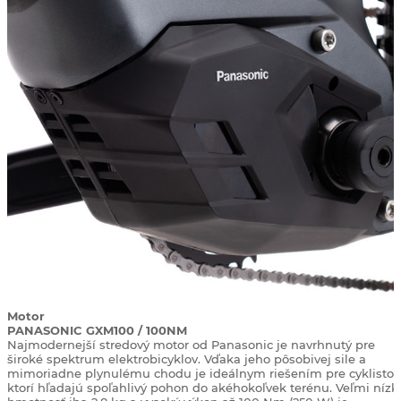
Motor
PANASONIC GXM100 / 100NM
Najmodernejší stredový motor od Panasonic je navrhnutý pre
široké spektrum elektrobicyklov. Vďaka jeho pôsobivej sile a
mimoriadne plynulému chodu je ideálnym riešením pre cyklistov
ktorí hľadajú spoľahlivý pohon do akéhokoľvek terénu. Veľmi nízk