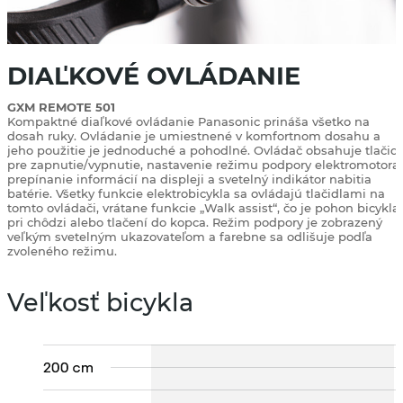
DIAĽKOVÉ OVLÁDANIE
GXM REMOTE 501
Kompaktné diaľkové ovládanie Panasonic prináša všetko na
dosah ruky. Ovládanie je umiestnené v komfortnom dosahu a
jeho použitie je jednoduché a pohodlné. Ovládač obsahuje tlačid
pre zapnutie/vypnutie, nastavenie režimu podpory elektromotora,
prepínanie informácií na displeji a svetelný indikátor nabitia
batérie. Všetky funkcie elektrobicykla sa ovládajú tlačidlami na
tomto ovládači, vrátane funkcie „Walk assist“, čo je pohon bicykla
pri chôdzi alebo tlačení do kopca. Režim podpory je zobrazený
veľkým svetelným ukazovateľom a farebne sa odlišuje podľa
zvoleného režimu.
Veľkosť bicykla