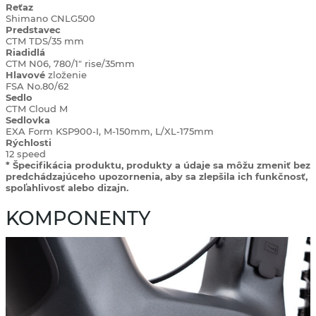
Reťaz
Shimano CNLG500
Predstavec
CTM TDS/35 mm
Riadidlá
CTM N06, 780/1" rise/35mm
Hlavové
zloženie
FSA No.80/62
Sedlo
CTM Cloud M
Sedlovka
EXA Form KSP900-I, M-150mm, L/XL-175mm
Rýchlosti
12 speed
* Špecifikácia produktu, produkty a údaje sa môžu zmeniť bez
predchádzajúceho upozornenia, aby sa zlepšila ich funkčnosť,
spoľahlivosť alebo dizajn.
KOMPONENTY