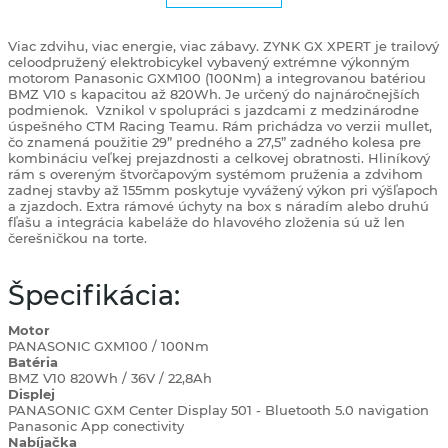
Viac zdvihu, viac energie, viac zábavy. ZYNK GX XPERT je trailový
celoodpružený elektrobicykel vybavený extrémne výkonným
motorom Panasonic GXM100 (100Nm) a integrovanou batériou
BMZ V10 s kapacitou až 820Wh. Je určený do najnáročnejších
podmienok.
Vznikol v spolupráci s jazdcami z medzinárodne
úspešného CTM Racing Teamu. Rám prichádza vo verzii mullet,
čo znamená použitie 29” predného a 27,5” zadného kolesa pre
kombináciu veľkej prejazdnosti a celkovej obratnosti. Hliníkový
rám s overeným štvorčapovým systémom pruženia a zdvihom
zadnej stavby až 155mm poskytuje vyvážený výkon pri výšľapoch
a zjazdoch. Extra rámové úchyty na box s náradím alebo druhú
fľašu a integrácia kabeláže do hlavového zloženia sú už len
čerešničkou na torte.
Špecifikácia:
Motor
PANASONIC GXM100 / 100Nm
Batéria
BMZ V10 820Wh / 36V / 22,8Ah
Displej
PANASONIC GXM Center Display 501 - Bluetooth 5.0 navigation
Panasonic App conectivity
Nabíjačka