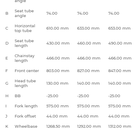
angle
Seat tube
B
74.00
74.00
74.00
angle
Horizontal
C
610.00 mm
633.00 mm
653.00 mm
top tube
Seat tube
D
430.00 mm
460.00 mm
490.00 mm
length
Chainstay
E
466.00 mm
466.00 mm
466.00 mm
length
F
Front center
803.00 mm
827.00 mm
847.00 mm
Head tube
G
130.00 mm
140.00 mm
140.00 mm
length
H
BB
-25.00
-25.00
-25.00
I
Fork length
575.00 mm
575.00 mm
575.00 mm
J
Fork offset
44.00 mm
44.00 mm
44.00 mm
K
Wheelbase
1268.50 mm
1292.00 mm
1312.00 mm