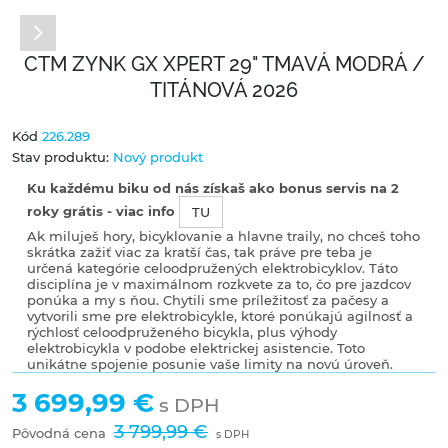
CTM ZYNK GX XPERT 29" TMAVÁ MODRÁ /
TITÁNOVÁ 2026
Kód
226.289
Stav produktu:
Nový produkt
Ku každému biku od nás získaš ako bonus servis na 2
roky grátis - viac info
TU
Ak miluješ hory, bicyklovanie a hlavne traily, no chceš toho
skrátka zažiť viac za kratší čas, tak práve pre teba je
určená kategórie celoodpružených elektrobicyklov. Táto
disciplína je v maximálnom rozkvete za to, čo pre jazdcov
ponúka a my s ňou. Chytili sme príležitosť za pačesy a
vytvorili sme pre elektrobicykle, ktoré ponúkajú agilnosť a
rýchlosť celoodpruženého bicykla, plus výhody
elektrobicykla v podobe elektrickej asistencie. Toto
unikátne spojenie posunie vaše limity na novú úroveň.
3 699,99 €
s DPH
3 799,99 €
Pôvodná cena
s DPH