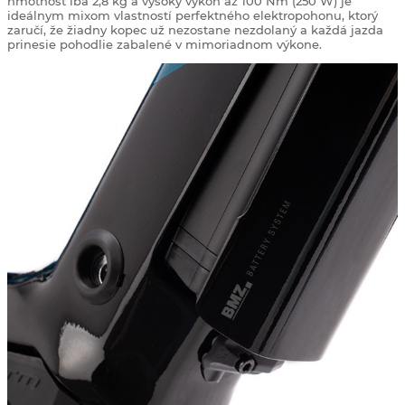
hmotnosť iba 2,8 kg a vysoký výkon až 100 Nm (250 W) je
ideálnym mixom vlastností perfektného elektropohonu, ktorý
zaručí, že žiadny kopec už nezostane nezdolaný a každá jazda
prinesie pohodlie zabalené v mimoriadnom výkone.