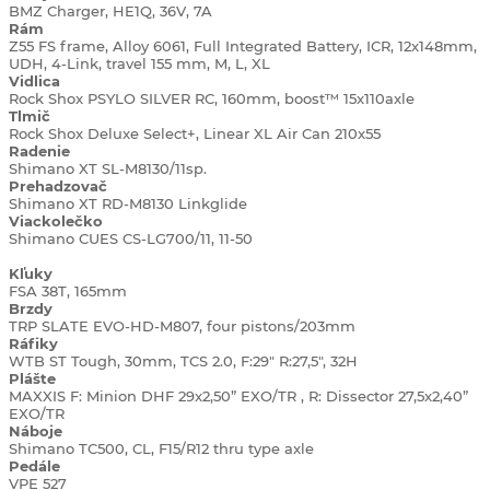
BMZ Charger, HE1Q, 36V, 7A
Rám
Z55 FS frame, Alloy 6061, Full Integrated Battery, ICR, 12x148mm,
UDH, 4-Link, travel 155 mm, M, L, XL
Vidlica
Rock Shox PSYLO SILVER RC, 160mm, boost™ 15x110axle
Tlmič
Rock Shox Deluxe Select+, Linear XL Air Can 210x55
Radenie
Shimano XT SL-M8130/11sp.
Prehadzovač
Shimano XT RD-M8130 Linkglide
Viackolečko
Shimano CUES CS-LG700/11, 11-50
Kľuky
FSA 38T, 165mm
Brzdy
TRP SLATE EVO-HD-M807, four pistons/203mm
Ráfiky
WTB ST Tough, 30mm, TCS 2.0, F:29" R:27,5", 32H
Plášte
MAXXIS F: Minion DHF 29x2,50” EXO/TR , R: Dissector 27,5x2,40”
EXO/TR
Náboje
Shimano TC500, CL, F15/R12 thru type axle
Pedále
VPE 527