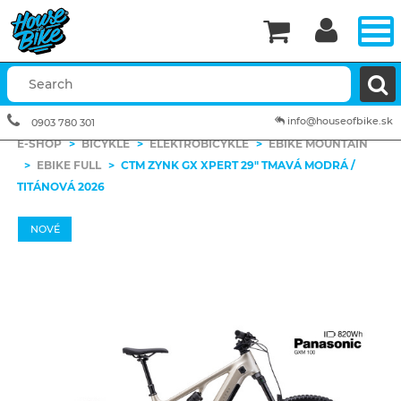


info@houseofbike.sk
0903 780 301
E-SHOP
>
BICYKLE
>
ELEKTROBICYKLE
>
EBIKE MOUNTAIN
>
EBIKE FULL
>
CTM ZYNK GX XPERT 29" TMAVÁ MODRÁ /
TITÁNOVÁ 2026
NOVÉ