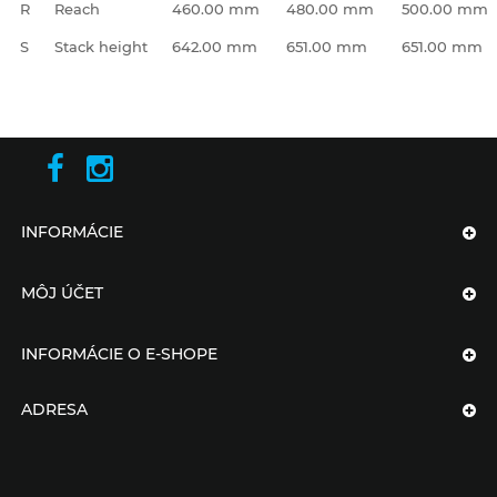
R
Reach
460.00 mm
480.00 mm
500.00 mm
S
Stack height
642.00 mm
651.00 mm
651.00 mm
INFORMÁCIE
MÔJ ÚČET
INFORMÁCIE O E-SHOPE
ADRESA