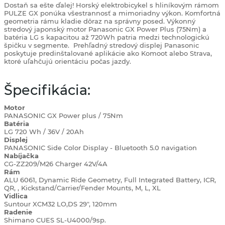
Dostaň sa ešte ďalej! Horský elektrobicykel s hliníkovým rámom
PULZE GX ponúka všestrannosť a mimoriadny výkon. Komfortná
geometria rámu kladie dôraz na správny posed. Výkonný
stredový japonský motor Panasonic GX Power Plus (75Nm) a
batéria LG s kapacitou až 720Wh patria medzi technologickú
špičku v segmente.
Prehľadný stredový displej Panasonic
poskytuje predinštalované aplikácie ako Komoot alebo Strava,
ktoré uľahčujú orientáciu počas jazdy.
Špecifikácia:
Motor
PANASONIC GX Power plus / 75Nm
Batéria
LG 720 Wh / 36V / 20Ah
Displej
PANASONIC Side Color Display - Bluetooth 5.0 navigation
Nabíjačka
CG-ZZ209/M26 Charger 42V/4A
Rám
ALU 6061, Dynamic Ride Geometry, Full Integrated Battery, ICR,
QR, , Kickstand/Carrier/Fender Mounts, M, L, XL
Vidlica
Suntour XCM32 LO,DS 29", 120mm
Radenie
Shimano CUES SL-U4000/9sp.