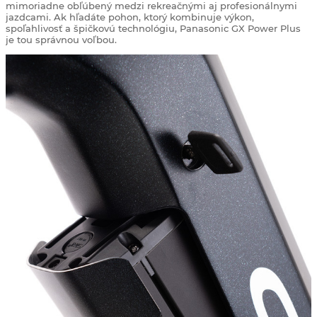
mimoriadne obľúbený medzi rekreačnými aj profesionálnymi
jazdcami. Ak hľadáte pohon, ktorý kombinuje výkon,
spoľahlivosť a špičkovú technológiu, Panasonic GX Power Plus
je tou správnou voľbou.