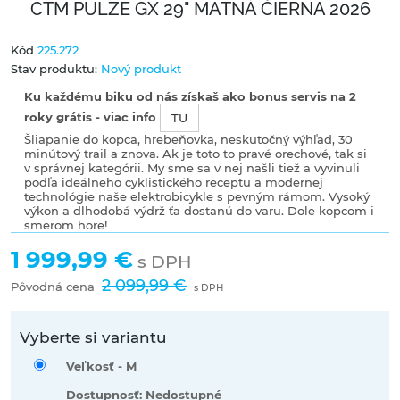
CTM PULZE GX 29" MATNÁ ČIERNA 2026
Kód
225.272
Stav produktu:
Nový produkt
Ku každému biku od nás získaš ako bonus servis na 2
roky grátis - viac info
TU
Šliapanie do kopca, hrebeňovka, neskutočný výhľad, 30
minútový trail a znova. Ak je toto to pravé orechové, tak si
v správnej kategórii. My sme sa v nej našli tiež a vyvinuli
podľa ideálneho cyklistického receptu a modernej
technológie naše elektrobicykle s pevným rámom. Vysoký
výkon a dlhodobá výdrž ťa dostanú do varu. Dole kopcom i
smerom hore!
1 999,99 €
s DPH
2 099,99 €
Pôvodná cena
s DPH
Vyberte si variantu
Veľkosť -
M
Dostupnosť: Nedostupné