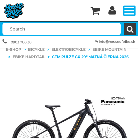


info@houseofbike.sk
0903 780 301
E-SHOP
>
BICYKLE
>
ELEKTROBICYKLE
>
EBIKE MOUNTAIN
>
EBIKE HARDTAIL
>
CTM PULZE GX 29" MATNÁ ČIERNA 2026