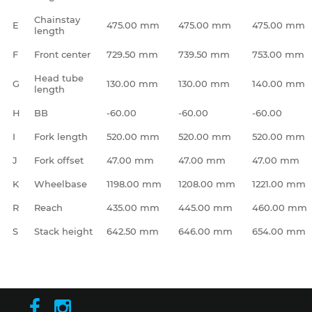
Chainstay
E
475.00 mm
475.00 mm
475.00 mm
length
F
Front center
729.50 mm
739.50 mm
753.00 mm
Head tube
G
130.00 mm
130.00 mm
140.00 mm
length
H
BB
-60.00
-60.00
-60.00
I
Fork length
520.00 mm
520.00 mm
520.00 mm
J
Fork offset
47.00 mm
47.00 mm
47.00 mm
K
Wheelbase
1198.00 mm
1208.00 mm
1221.00 mm
R
Reach
435.00 mm
445.00 mm
460.00 mm
S
Stack height
642.50 mm
646.00 mm
654.00 mm