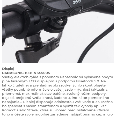
Displej
PANASONIC BEP-NKS500S
Všetky elektrobicykle s pohonom Panasonic sú vybavené novým
plne farebným LCD displejom s podporou Bluetooth 5.0. Na
ľahko čitateľnej a prehľadnej obrazovke rýchlo skontrolujete
všetky potrebné informácie o vašej jazde – rýchlosť (aktuálna,
priemerná, maximálna), stav batérie, zvolený režim podpory,
dojazd, prejdenú vzdialenosť, kadenciu, indikátor pomocného
napájania… Displej disponuje odolnosťou voči vode IPX5. Možno
ho spárovať s vaším smartfónom a využiť tak výhody aplikácií
Komoot alebo Strava, ktoré sú vopred predinštalované. Okrem
toho môžete svoje mobilné zariadenie nabíjať priamo cez micro