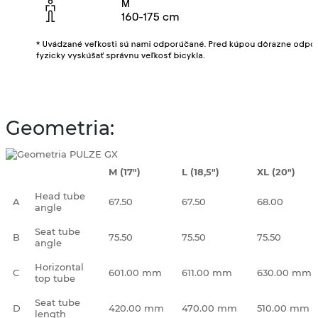
Geometria:
M (17")
L (18,5")
XL (20")
Head tube
A
67.50
67.50
68.00
angle
Seat tube
B
75.50
75.50
75.50
angle
Horizontal
C
601.00 mm
611.00 mm
630.00 mm
top tube
Seat tube
D
420.00 mm
470.00 mm
510.00 mm
length