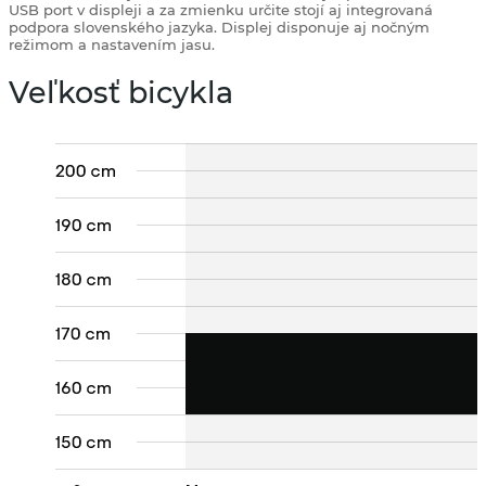
USB port v displeji a za zmienku určite stojí aj integrovaná
podpora slovenského jazyka. Displej disponuje aj nočným
režimom a nastavením jasu.
Veľkosť bicykla