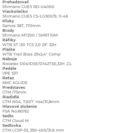
Prehadzovač
Shimano CUES RD-U4000
Viackolečko
Shimano CUES CS-LG300/9, 11-46
Kľuky
Samox 38T, 170mm
Brzdy
Shimano MT200 / SMRT10M
Ráfiky
WTB ST i30 TCS 2.0 29" 32H
Plášte
WTB Trail Boss 29x2,4" Comp
Náboje
Novatec D041DSE/D142TSE,32H ,CL
Pedále
VPE 537
Reťaz
KMC XGLIDE
Predstavec
CTM /75mm
Riadidlá
CTM N04, 720/1" rise/31,8mm
Hlavové
zloženie
FSA No.80/62
Sedlo
CTM Cloud M
Sedlovka
CTM LCSP-53, 350-400/31,6 mm