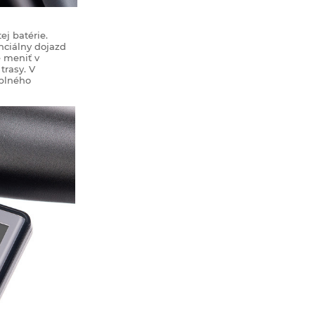
ej batérie.
nciálny dojazd
e meniť v
trasy. V
úplného