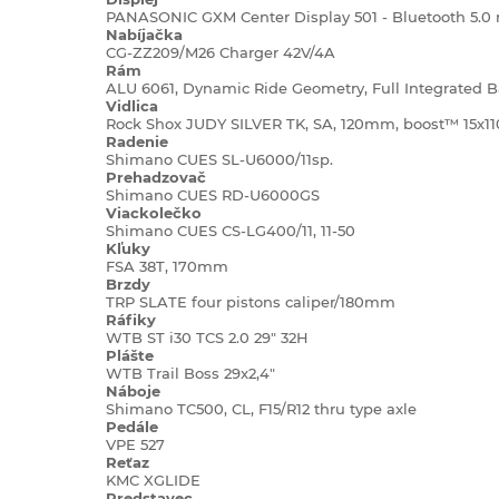
PANASONIC GXM Center Display 501 - Bluetooth 5.0 
Nabíjačka
CG-ZZ209/M26 Charger 42V/4A
Rám
ALU 6061, Dynamic Ride Geometry, Full Integrated Ba
Vidlica
Rock Shox JUDY SILVER TK, SA, 120mm, boost™ 15x11
Radenie
Shimano CUES SL-U6000/11sp.
Prehadzovač
Shimano CUES RD-U6000GS
Viackolečko
Shimano CUES CS-LG400/11, 11-50
Kľuky
FSA 38T, 170mm
Brzdy
TRP SLATE four pistons caliper/180mm
Ráfiky
WTB ST i30 TCS 2.0 29" 32H
Plášte
WTB Trail Boss 29x2,4"
Náboje
Shimano TC500, CL, F15/R12 thru type axle
Pedále
VPE 527
Reťaz
KMC XGLIDE
Predstavec