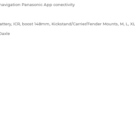
navigation Panasonic App conectivity
ttery, ICR, boost 148mm, Kickstand/Carrier/Fender Mounts, M, L, X
0axle