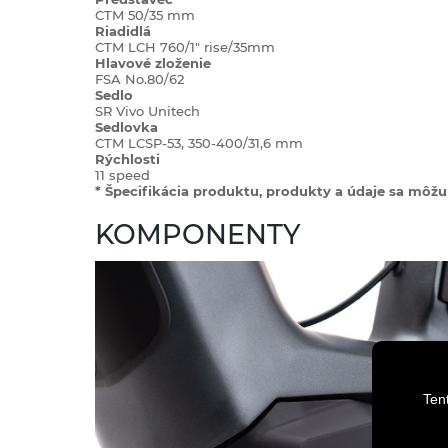
CTM 50/35 mm
Riadidlá
CTM LCH 760/1" rise/35mm
Hlavové zloženie
FSA No.80/62
Sedlo
SR Vivo Unitech
Sedlovka
CTM LCSP-53, 350-400/31,6 mm
Rýchlosti
11 speed
* Špecifikácia produktu, produkty a údaje sa môžu 
KOMPONENTY
Ten