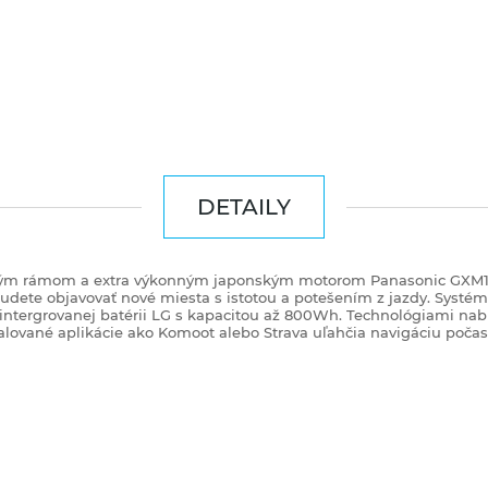
DETAILY
níkovým rámom a extra výkonným japonským motorom Panasonic G
budete objavovať nové miesta s istotou a potešením z jazdy. Systé
 intergrovanej batérii LG s kapacitou až 800Wh. Technológiami na
alované aplikácie ako Komoot alebo Strava uľahčia navigáciu počas