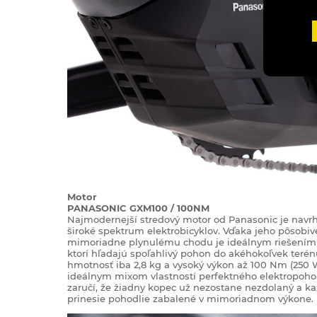
Motor
PANASONIC GXM100 / 100NM
Najmodernejší stredový motor od Panasonic je navr
široké spektrum elektrobicyklov. Vďaka jeho pôsobive
mimoriadne plynulému chodu je ideálnym riešením p
ktorí hľadajú spoľahlivý pohon do akéhokoľvek terén
hmotnosť iba 2,8 kg a vysoký výkon až 100 Nm (250 
ideálnym mixom vlastností perfektného elektropoho
zaručí, že žiadny kopec už nezostane nezdolaný a k
prinesie pohodlie zabalené v mimoriadnom výkone.