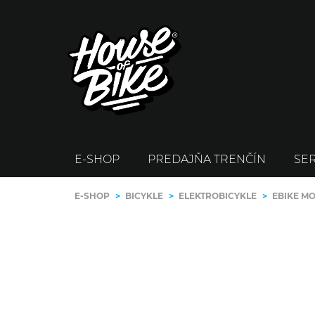
E-SHOP
PREDAJŇA TRENČÍN
SER
E-SHOP
>
BICYKLE
>
ELEKTROBICYKLE
>
EBIKE M