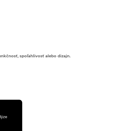
nkčnosť, spoľahlivosť alebo dizajn.
lýze