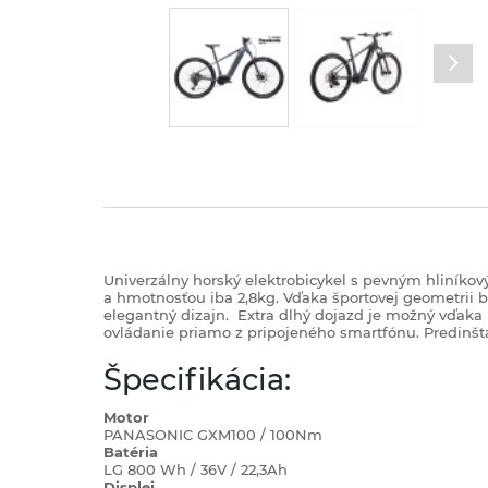
Univerzálny horský elektrobicykel s pevným hli
a hmotnosťou iba 2,8kg. Vďaka športovej geometrii 
elegantný dizajn.
Extra dlhý dojazd je možný vďaka
ovládanie priamo z pripojeného smartfónu. Predinšt
Špecifikácia:
Motor
PANASONIC GXM100 / 100Nm
Batéria
LG 800 Wh / 36V / 22,3Ah
Displej