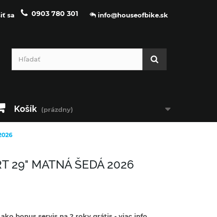
0903 780 301
iť sa
info@houseofbike.sk
Košík
(prázdny)
2026
T 29" MATNÁ ŠEDÁ 2026
ko bonus servis na 2 roky grátis - viac info