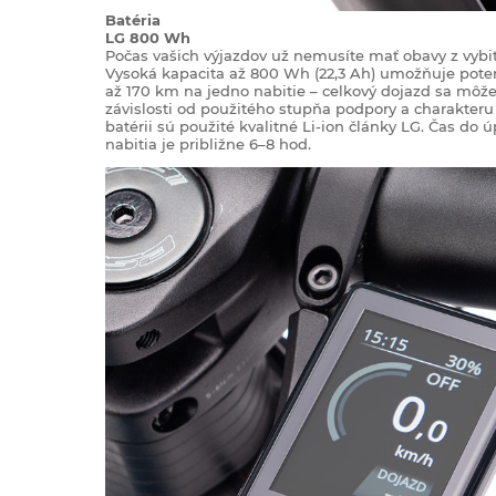
Batéria
LG 800 Wh
Počas vašich výjazdov už nemusíte mať obavy z vybit
Vysoká kapacita až 800 Wh (22,3 Ah) umožňuje pote
až 170 km na jedno nabitie – celkový dojazd sa môž
závislosti od použitého stupňa podpory a charakteru 
batérii sú použité kvalitné Li-ion články LG. Čas do 
nabitia je približne 6–8 hod.