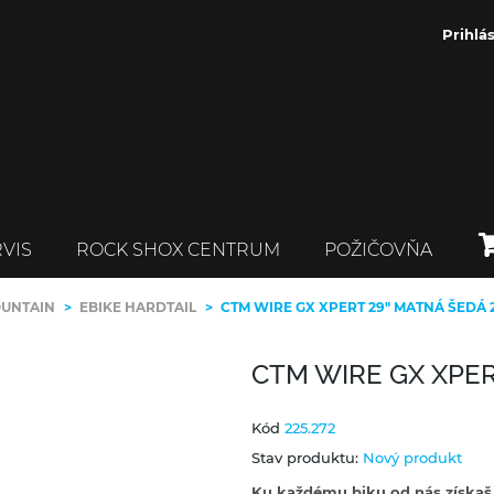
Prihlás
VIS
ROCK SHOX CENTRUM
POŽIČOVŇA
OUNTAIN
>
EBIKE HARDTAIL
>
CTM WIRE GX XPERT 29" MATNÁ ŠEDÁ 
CTM WIRE GX XPER
Kód
225.272
Stav produktu:
Nový produkt
Ku každému biku od nás získaš a