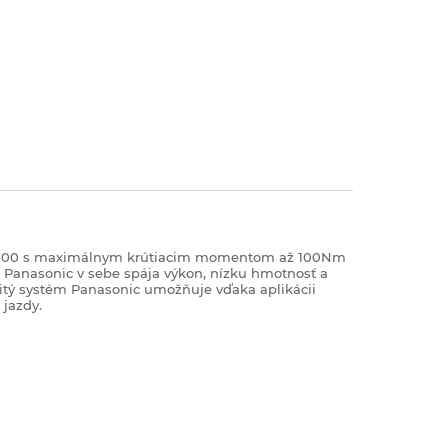
XM100 s maximálnym krútiacim momentom až 100Nm
m Panasonic v sebe spája výkon, nízku hmotnosť a
bitý systém Panasonic umožňuje vďaka aplikácii
 jazdy.