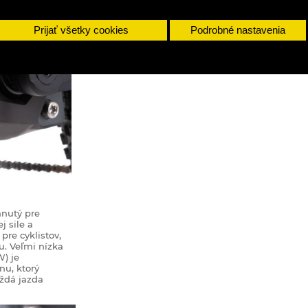
Prijať všetky cookies
Podrobné nastavenia
hnutý pre
j sile a
re cyklistov,
u. Veľmi nízka
W) je
nu, ktorý
aždá jazda