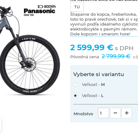
TU
Šliapanie do kopca, hrebeňovka, 
toto to pravé orechové, tak si v s
vyvinuli podľa ideálneho cyklis
elektrobicykle s pevným rámom. 
Dole kopcom i smerom hore!
2 599,99 €
s DPH
2 799,99 €
Pôvodná cena
s 
Vyberte si variantu
Veľkosť -
M
Veľkosť -
L
Množstvo