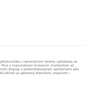
kloturistika v nenáročnom teréne, cyklotrasa za
er Plus s maximálnym krútiacim momentom až
nom displeji s predinštalovaným aplikáciami ako
 ALLROAD je vybavený blatníkmi, stojanom i