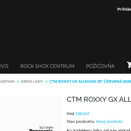
Prihlás
VIS
ROCK SHOX CENTRUM
POŽIČOVŇA
OUNTAIN
>
EBIKE LADY
>
CTM ROXXY GX ALLROAD 29" ČERVENÁ 202
CTM ROXXY GX AL
Kód
226.247
Stav produktu:
Nový produkt
Ku každému biku od nás získaš a