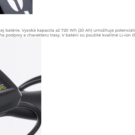
ej batérie. Vysoká kapacita až 720 Wh (20 Ah) umožňuje potenciáln
 podpory a charakteru trasy. V batérii sú použité kvalitné Li-ion č