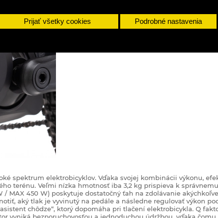
Prijať všetky cookies
Podrobné nastavenia
ké spektrum elektrobicyklov. Vďaka svojej kombinácii výkonu, efek
dého terénu. Veľmi nízka hmotnosť iba 3,2 kg prispieva k správnemu r
 W / MAX 450 W) poskytuje dostatočný ťah na zdolávanie akýchkoľv
tiť, aký tlak je vyvinutý na pedále a následne regulovať výkon po
tent chôdze“, ktorý dopomáha pri tlačení elektrobicykla. Q fakto
tor vyniká bezporuchovosťou a jednoduchou údržbou, vďaka čomu