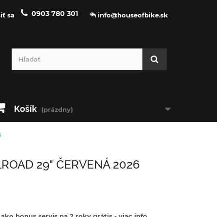
0903 780 301
iť sa
info@houseofbike.sk
Košík
(prázdny)
6
LROAD 29" ČERVENÁ 2026
ko bonus servis na 2 roky grátis - viac info