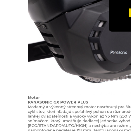
Motor
PANASONIC GX POWER PLUS
Moderný a výkonný stredový motor navrhnutý pre širo
cyklistov, ktorí hľadajú spoľahlivý pohon do rôznoro
ľahkej ovládateľnosti a vysoký výkon až 75 Nm (250
snímačom, ktorý umožňuje riadiacej jednotke vyhodno
(ECO/STANDARD/AUTO/HIGH) a nechýba ani režim „asis
namontované pedále) je 191 mm. Tento japonský mo