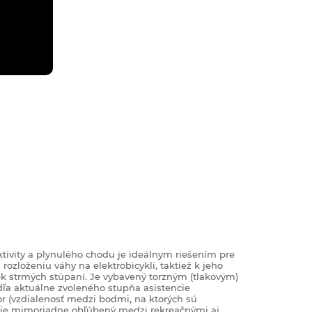
tivity a plynulého chodu je ideálnym riešením pre
ozloženiu váhy na elektrobicykli, taktiež k jeho
ek strmých stúpaní. Je vybavený torzným (tlakovým)
dľa aktuálne zvoleného stupňa asistencie
r (vzdialenosť medzi bodmi, na ktorých sú
 je mimoriadne obľúbený medzi rekreačnými aj