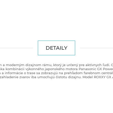
DETAILY
 a moderným dizajnom rámu, ktorý je určený pre aktívnych ľudí. Cy
ďaka kombinácii výkonného japonského motora Panasonic GX Pow
 a informácie o trase sa zobrazujú na prehľadom farebnom centrál
a zahladenie zvarov iba umocňujú čistotu dizajnu. Model ROXXY GX