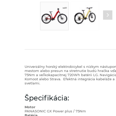
Univerzálny horský elektrobicykel s nízkym nástupom
mestom alebo presun na stretnutie budú hračka v
75Nm a veľkokapacitnej 720Wh batérii LG. Navigácia
Komoot alebo Strava.
Efektná integrácia kabeláže 
svetlami.
Špecifikácia:
Motor
PANASONIC GX Power plus / 75Nm
Batéria