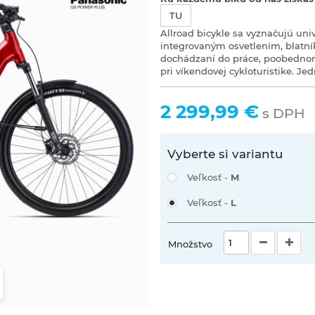
TU
Allroad bicykle sa vyznačujú un
integrovaným osvetlením, blatník
dochádzaní do práce, poobednom
pri víkendovej cykloturistike. Jed
2 299,99 €
s DPH
Vyberte si variantu
Veľkosť -
M
Veľkosť -
L
Množstvo