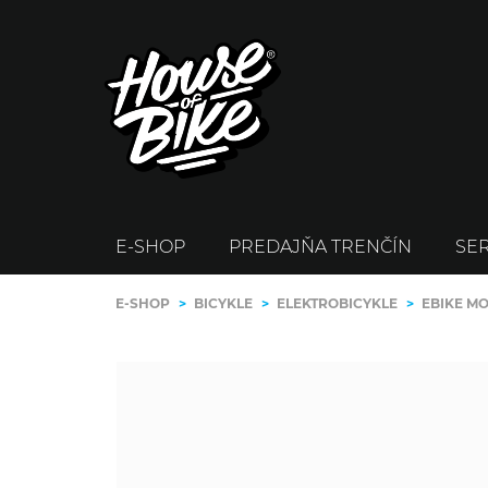
E-SHOP
PREDAJŇA TRENČÍN
SER
E-SHOP
>
BICYKLE
>
ELEKTROBICYKLE
>
EBIKE M