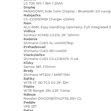
LG 720 Wh / 36V / 20Ah
Displej
PANASONIC Side Color Display - Bluetooth 5.0 navig
Nabíjačka
CG-ZZ209/M26 Charger 42V/
4A
Rám
ALU 6061, Easy Handling Geometry, Full Integrated Ba
Vidlica
Suntour XCM32 LO,DS, 29" 120mm
Radenie
Shimano CUES SL-U4000/9sp.
Prehadzovač
Shimano CUES RD-U4000
Viackolečko
Shimano CUES CS-LG300/9, 11-46
Kľuky
Samox 38T, 170mm
Brzdy
Shimano MT200 / SMRT10M
Ráfiky
WTB ST i30 TCS 2.0 29" 32H
Plášte
WTB Ranger 29x 2.25" Comp
Náboje
Novatec D041DSB/D142TSE,32H ,CL
Pedále
VPE 537
Reťaz