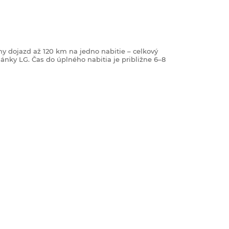
y dojazd až 120 km na jedno nabitie – celkový
lánky LG. Čas do úplného nabitia je približne 6–8