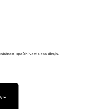
nkčnosť, spoľahlivosť alebo dizajn.
lýze