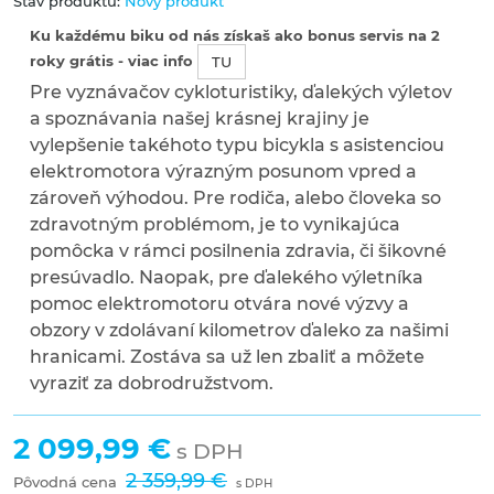
Stav produktu:
Nový produkt
Ku každému biku od nás získaš ako bonus servis na 2
roky grátis - viac info
TU
Pre vyznávačov cykloturistiky, ďalekých výletov
a spoznávania našej krásnej krajiny je
vylepšenie takéhoto typu bicykla s asistenciou
elektromotora výrazným posunom vpred a
zároveň výhodou. Pre rodiča, alebo človeka so
zdravotným problémom, je to vynikajúca
pomôcka v rámci posilnenia zdravia, či šikovné
presúvadlo. Naopak, pre ďalekého výletníka
pomoc elektromotoru otvára nové výzvy a
obzory v zdolávaní kilometrov ďaleko za našimi
hranicami. Zostáva sa už len zbaliť a môžete
vyraziť za dobrodružstvom.
2 099,99 €
s DPH
2 359,99 €
Pôvodná cena
s DPH