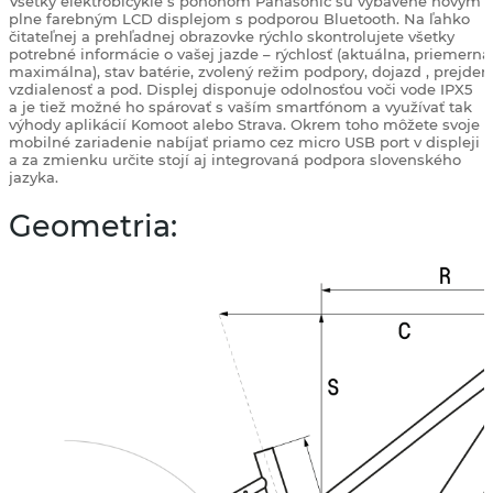
Všetky elektrobicykle s pohonom Panasonic sú vybavené novým
plne farebným LCD displejom s podporou Bluetooth. Na ľahko
čitateľnej a prehľadnej obrazovke rýchlo skontrolujete všetky
potrebné informácie o vašej jazde – rýchlosť (aktuálna, priemerná
maximálna), stav batérie, zvolený režim podpory, dojazd , prejden
vzdialenosť a pod. Displej disponuje odolnosťou voči vode IPX5
a je tiež možné ho spárovať s vaším smartfónom a využívať tak
výhody aplikácií Komoot alebo Strava. Okrem toho môžete svoje
mobilné zariadenie nabíjať priamo cez micro USB port v displeji
a za zmienku určite stojí aj integrovaná podpora slovenského
jazyka.
Geometria: