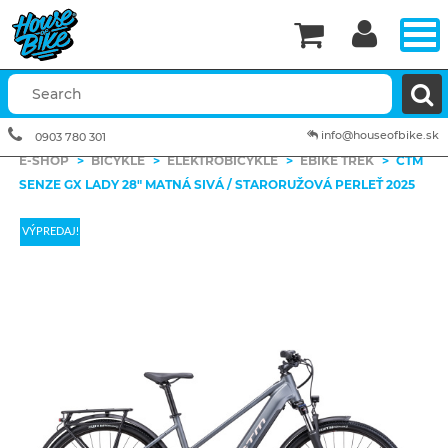


info@houseofbike.sk
0903 780 301
E-SHOP
>
BICYKLE
>
ELEKTROBICYKLE
>
EBIKE TREK
>
CTM
SENZE GX LADY 28" MATNÁ SIVÁ / STARORUŽOVÁ PERLEŤ 2025
VÝPREDAJ!