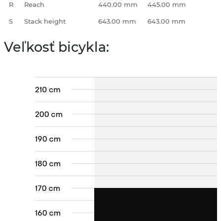
R
Reach
440.00 mm
445.00 mm
S
Stack height
643.00 mm
643.00 mm
Veľkosť bicykla: