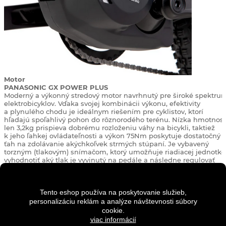
Motor
PANASONIC GX POWER PLUS
Moderný a výkonný stredový motor navrhnutý pre široké spektru
elektrobicyklov. Vďaka svojej kombinácii výkonu, efektivity
a plynulého chodu je ideálnym riešením pre cyklistov, ktorí
hľadajú spoľahlivý pohon do rôznorodého terénu. Nízka hmotnosť
len 3,2kg prispieva dobrému rozloženiu váhy na bicykli, taktiež
k jeho ľahkej ovládateľnosti a výkon 75Nm poskytuje dostatočný
ťah na zdolávanie akýchkoľvek strmých stúpaní. Je vybavený
torzným (tlakovým) snímačom, ktorý umožňuje riadiacej jednotke
vyhodnotiť aký tlak je vyvinutý na pedále a následne regulovať
výkon podľa stupňa asistencie (ECO/STANDARD/AUTO/HIGH)
a nechýba režim „asistent chôdze.“ Tento motor vyniká
bezporuchovosťou a jednoduchou údržbou, vďaka čomu je čoraz
viac obľúbený medzi rekreačnými aj profesionálnymi jazdcami. A
Tento eshop používa na poskytovanie služieb,
hľadáte pohon, ktorý kombinuje výkon, spoľahlivosť a špičkovú
personalizáciu reklám a analýze návštevnosti súbory
technológiu, Panasonic GX Power Plus je tou správnou voľbou.
cookie.
viac informácií