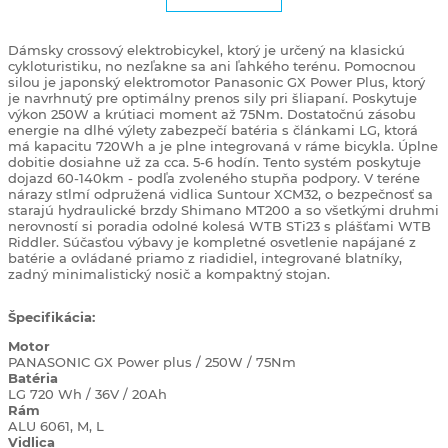
Dámsky crossový elektrobicykel, ktorý je určený na klasickú
cykloturistiku, no nezľakne sa ani ľahkého terénu. Pomocnou
silou je japonský elektromotor Panasonic GX Power Plus, ktorý
je navrhnutý pre optimálny prenos sily pri šliapaní. Poskytuje
výkon 250W a krútiaci moment až 75Nm.
Dostatočnú zásobu
energie na dlhé výlety zabezpečí batéria s článkami LG, ktorá
má kapacitu 720Wh a je plne integrovaná v ráme bicykla. Úplne
dobitie dosiahne už za cca. 5-6 hodín. Tento systém poskytuje
dojazd 60-140km - podľa zvoleného stupňa podpory. V teréne
nárazy stlmí odpružená vidlica Suntour XCM32, o bezpečnosť sa
starajú hydraulické brzdy Shimano MT200 a so všetkými druhmi
nerovností si poradia odolné kolesá WTB STi23 s plášťami WTB
Riddler. Súčasťou výbavy je kompletné osvetlenie napájané z
batérie a ovládané priamo z riadidiel, integrované blatníky,
zadný minimalistický nosič a kompaktný stojan.
Špecifikácia:
Motor
PANASONIC GX Power plus / 250W / 75Nm
Batéria
LG 720 Wh / 36V / 20Ah
Rám
ALU 6061, M, L
Vidlica