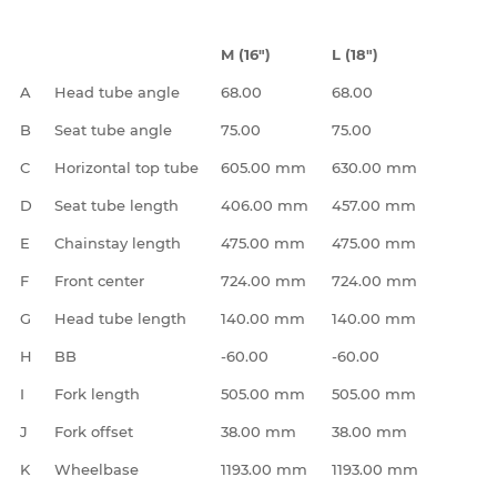
M (16")
L (18")
A
Head tube angle
68.00
68.00
B
Seat tube angle
75.00
75.00
C
Horizontal top tube
605.00 mm
630.00 mm
D
Seat tube length
406.00 mm
457.00 mm
E
Chainstay length
475.00 mm
475.00 mm
F
Front center
724.00 mm
724.00 mm
G
Head tube length
140.00 mm
140.00 mm
H
BB
-60.00
-60.00
I
Fork length
505.00 mm
505.00 mm
J
Fork offset
38.00 mm
38.00 mm
K
Wheelbase
1193.00 mm
1193.00 mm