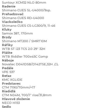
Suntour XCM32 NLO 80mm
Radenie
Shimano CUES SL-U4000/9sp.
Prehadzovač
Shimano CUES RD-U4000
Viackolečko
Shimano CUES CS-LG300/9, 11-46
Kľuky
Samox 38T, 170mm
Brzdy
Shimano MT200 / SMRT10M
Ráfiky
WTB ST i23 TCS 2.0 29" 32H
Plášte
WTB Riddler 700x45C Comp
Náboje
Novatec D041DSB/D142TSE,32H ,CL
Pedále
VPE 537
Reťaz
KMC XGLIDE
Predstavec
CTM 7190/70mm/+17
Riadidlá
CTM N04M, 700/1" rise/31,8mm
Hlavové zloženie
NECO H153
Sedlo