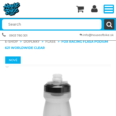


info@houseofbike.sk
0903 780 301
E-SHOP
>
DOPLNKY
>
FĽAŠE
>
FOX RACING FĽAŠA PODIUM
621 WORLDWIDE CLEAR
NOVÉ