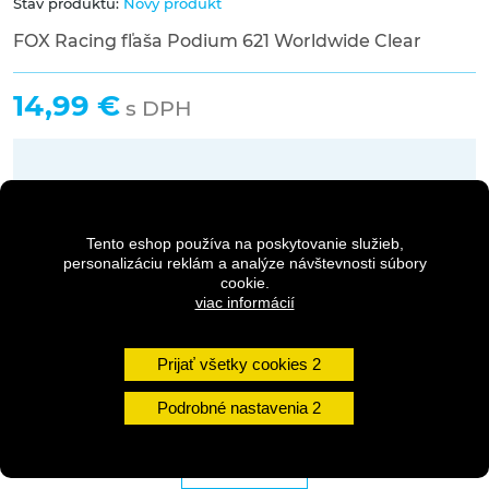
Stav produktu:
Nový produkt
FOX Racing fľaša Podium 621 Worldwide Clear
14,99 €
s DPH
Dostupnosť:
Skladom na predajni
Tento eshop používa na poskytovanie služieb,
personalizáciu reklám a analýze návštevnosti súbory
Množstvo
cookie.
viac informácií
DO KOŠÍKA
Prijať všetky cookies
Podrobné nastavenia
DETAILY