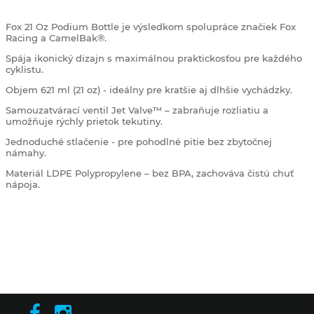
Fox 21 Oz Podium Bottle je výsledkom spolupráce značiek Fox
Racing a CamelBak®.
Spája ikonický dizajn s maximálnou praktickosťou pre každého
cyklistu.
Objem 621 ml (21 oz) - ideálny pre kratšie aj dlhšie vychádzky.
Samouzatvárací ventil Jet Valve™ – zabraňuje rozliatiu a
umožňuje rýchly prietok tekutiny.
Jednoduché stlačenie - pre pohodlné pitie bez zbytočnej
námahy.
Materiál LDPE Polypropylene – bez BPA, zachováva čistú chuť
nápoja.