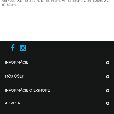
Veľkosti:
XS
= 53-54cm,
S
= 55-56cm,
M
= 57-58cm,
L
=59-60cm,
XL
=
61-62cm
INFORMÁCIE
MÔJ ÚČET
INFORMÁCIE O E-SHOPE
ADRESA