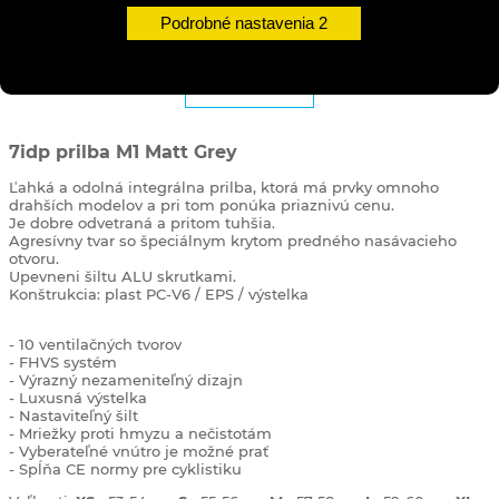
Podrobné nastavenia
DETAILY
7idp prilba M1 Matt Grey
Ľahká a odolná integrálna prilba, ktorá má prvky omnoho
drahších modelov a pri tom ponúka priaznivú cenu.
Je dobre odvetraná a pritom tuhšia.
Agresívny tvar so špeciálnym krytom predného nasávacieho
otvoru.
Upevneni šiltu ALU skrutkami.
Konštrukcia: plast PC-V6 / EPS / výstelka
- 10 ventilačných tvorov
- FHVS systém
- Výrazný nezameniteľný dizajn
- Luxusná výstelka
- Nastaviteľný šilt
- Mriežky proti hmyzu a nečistotám
- Vyberateľné vnútro je možné prať
- Spĺňa CE normy pre cyklistiku