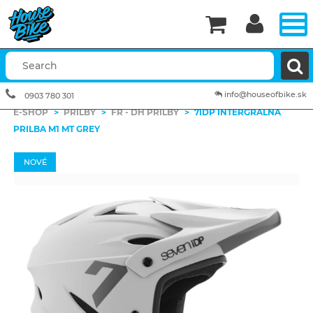


info@houseofbike.sk
0903 780 301
E-SHOP
>
PRILBY
>
FR - DH PRILBY
>
7IDP INTERGRÁLNA
PRILBA M1 MT GREY
NOVÉ