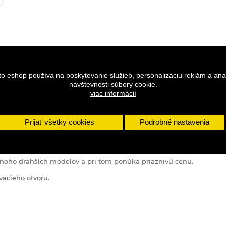
to eshop používa na poskytovanie služieb, personalizáciu reklám a ana
návštevnosti súbory cookie.
viac informácií
DETAILY
Prijať všetky cookies
Podrobné nastavenia
mnoho drahších modelov a pri tom ponúka priaznivú cenu.
acieho otvoru.