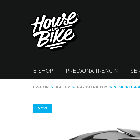
E-SHOP
PREDAJŇA TRENČÍN
SER
E-SHOP
>
PRILBY
>
FR - DH PRILBY
>
7IDP INTERG
NOVÉ