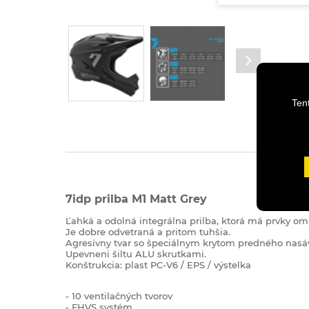
Ten
7idp prilba M1 Matt Grey
Ľahká a odolná integrálna prilba, ktorá má prvky o
Je dobre odvetraná a pritom tuhšia.
Agresívny tvar so špeciálnym krytom predného nasáv
Upevneni šiltu ALU skrutkami.
Konštrukcia: plast PC-V6 / EPS / výstelka
- 10 ventilačných tvorov
- FHVS systém