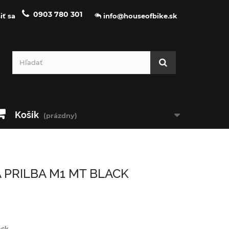
0903 780 301
iť sa
info@houseofbike.sk
Košík
(prázdny)
 PRILBA M1 MT BLACK
ack