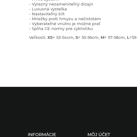
- Výrazný nezameniteľný dizajn
- Luxusná výstelka
- Nastaviteľný šilt
- Mriežky proti hmyzu a nečistotám
- Vyberateľné vnútro je možné prať
- Spĺňa CE normy pre cyklistiku
Veľkosti:
XS
= 53-54cm,
S
= 55-56cm,
M
= 57-58cm,
L
=59
INFORMÁCIE
MÔJ ÚČET