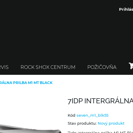
Prihlás
VIS
ROCK SHOX CENTRUM
POŽIČOVŇA
RÁLNA PRILBA M1 MT BLACK
7IDP INTERGRÁLNA
Kód
seven_m1_blk55
Stav produktu:
Nový produkt
7idp intergrálna prilba M1 MT Bl