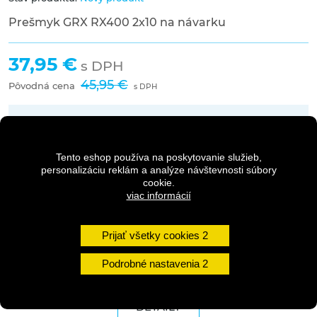
Prešmyk GRX RX400 2x10 na návarku
37,95 €
s DPH
45,95 €
Pôvodná cena
s DPH
Dostupnosť:
1 - 3 dni
Tento eshop používa na poskytovanie služieb,
personalizáciu reklám a analýze návštevnosti súbory
cookie.
Množstvo
viac informácií
Prijať všetky cookies
DO KOŠÍKA
Podrobné nastavenia
DETAILY