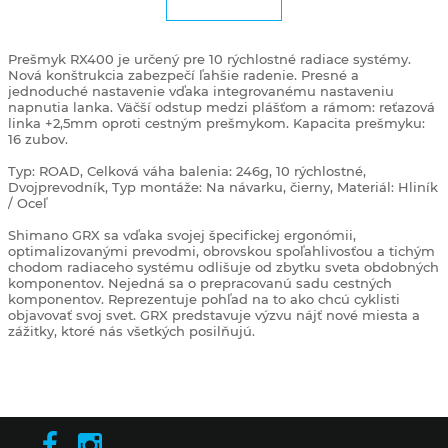
Prešmyk RX400 je určený pre 10 rýchlostné radiace systémy.
Nová konštrukcia zabezpečí ľahšie radenie. Presné a
jednoduché nastavenie vďaka integrovanému nastaveniu
napnutia lanka. Väčší odstup medzi plášťom a rámom: reťazová
linka +2,5mm oproti cestným prešmykom. Kapacita prešmyku:
16 zubov.
Typ: ROAD, Celková váha balenia: 246g, 10 rýchlostné,
Dvojprevodník, Typ montáže: Na návarku, čierny, Materiál: Hliník
/ Oceľ
Shimano GRX sa vďaka svojej špecifickej ergonómii,
optimalizovanými prevodmi, obrovskou spoľahlivosťou a tichým
chodom radiaceho systému odlišuje od zbytku sveta obdobných
komponentov. Nejedná sa o prepracovanú sadu cestných
komponentov. Reprezentuje pohľad na to ako chcú cyklisti
objavovať svoj svet. GRX predstavuje výzvu nájť nové miesta a
zážitky, ktoré nás všetkých posilňujú.