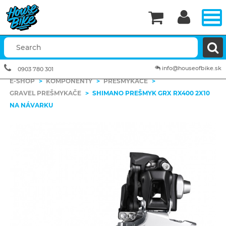


info@houseofbike.sk
0903 780 301
E-SHOP
>
KOMPONENTY
>
PREŠMYKAČE
>
GRAVEL PREŠMYKAČE
>
SHIMANO PREŠMYK GRX RX400 2X10
NA NÁVARKU