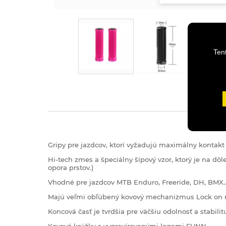
Ten
Gripy pre jazdcov, ktorí vyžadujú maximálny kontakt
Hi-tech zmes a špeciálny šípový vzor, ​​ktorý je na 
opora prstov.)
Vhodné pre jazdcov MTB Enduro, Freeride, DH, BMX...
Majú veľmi obľúbený kovový mechanizmus Lock on n
Koncová časť je tvrdšia pre väčšiu odolnosť a stabilit