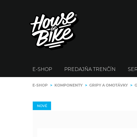
E-SHOP
PREDAJŇA TRENČÍN
SER
E-SHOP
>
KOMPONENTY
>
GRIPY A OMOTÁVKY
>
G
NOVÉ