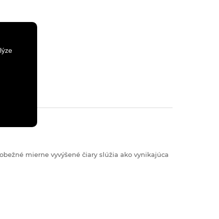
lýze
vnobežné mierne vyvýšené čiary slúžia ako vynikajúca