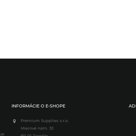
INFORMÁCIE O E-SHOPE
AD
Premium Supplies s.r.o.
Mierové nám. 33
je
911 01 Trenčín