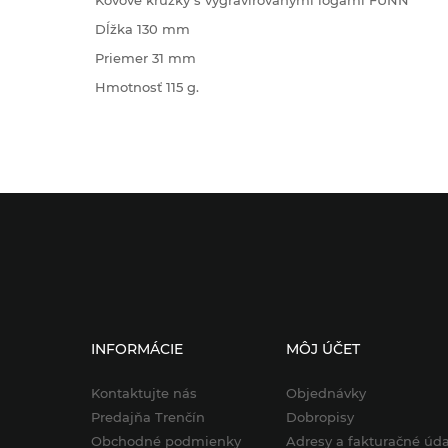
Kovové krúžky s vygravírovanými logami FUNN
Dĺžka 130 mm
Priemer 31 mm
Hmotnosť 115 g.
INFORMÁCIE
MÔJ ÚČET
Kontaktujte nás
Objednávky
Predajňa Trenčín
Dobropisy
Obchodné podmienky
Adresy a fakturačné úda