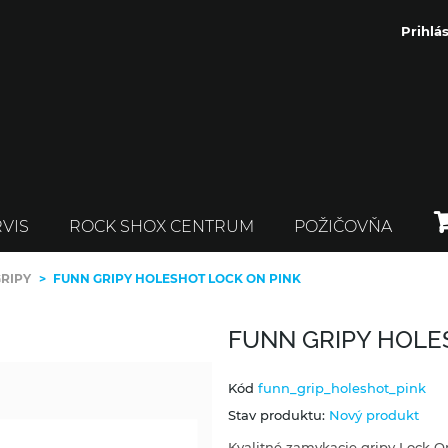
Prihlás
VIS
ROCK SHOX CENTRUM
POŽIČOVŇA
RIPY
>
FUNN GRIPY HOLESHOT LOCK ON PINK
FUNN GRIPY HOLE
Kód
funn_grip_holeshot_pink
Stav produktu:
Nový produkt
Kvalitné zamykacie gripy Lock O