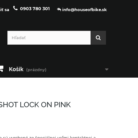
0903 780 301
iť sa
info@houseofbike.sk
Košík
(prázdny)
SHOT LOCK ON PINK
n sú vyrobené zo špeciálnej veľmi kontaktnej a