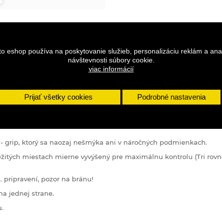
to eshop používa na poskytovanie služieb, personalizáciu reklám a ana
návštevnosti súbory cookie.
viac informácií
Prijať všetky cookies
Podrobné nastavenia
DETAILY
 - grip, ktorý sa naozaj nešmýka ani v náročných podmienkach.
dôležitých miestach mierne vyvýšený pre maximálnu kontrolu (Tri ro
 pripravení, pozor na bránu!
a jednej strane.
u.