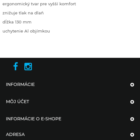
ergonomický tvar pre vyšší komfort
znižuje tlak na dlaň
dĺžka 130 mm
uchytenie Al objímkou
INFORMÁCIE
MÔJ ÚČET
INFORMÁCIE O E-SHOPE
ADRESA