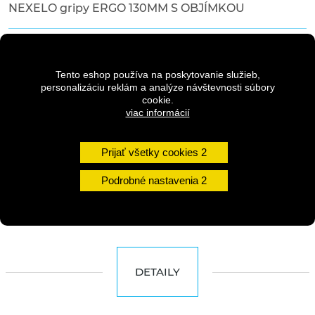
NEXELO gripy ERGO 130MM S OBJÍMKOU
6,90 €
s DPH
Tento eshop používa na poskytovanie služieb,
personalizáciu reklám a analýze návštevnosti súbory
cookie.
viac informácií
Dostupnosť:
2-5 dní
Prijať všetky cookies
Množstvo
Podrobné nastavenia
DO KOŠÍKA
DETAILY