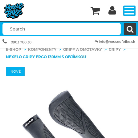


info@houseofbike.sk
0903 780 301
E-SHOP
>
KOMPONENTY
>
GRIPY A OMOTÁVKY
>
GRIPY
>
NEXELO GRIPY ERGO 130MM S OBJÍMKOU
NOVÉ