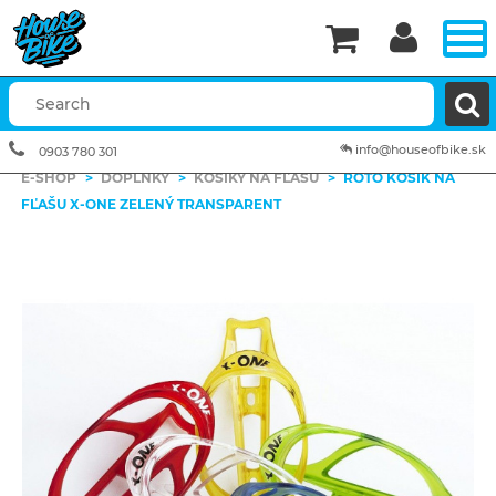


info@houseofbike.sk
0903 780 301
E-SHOP
>
DOPLNKY
>
KOŠÍKY NA FĽAŠU
>
ROTO KOŠÍK NA
FĽAŠU X-ONE ZELENÝ TRANSPARENT