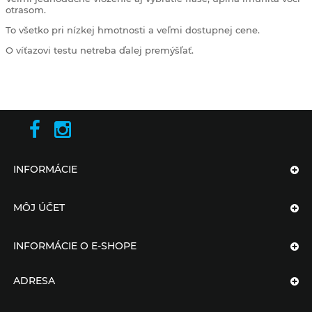
otrasom.
To všetko pri nízkej hmotnosti a veľmi dostupnej cene.
O víťazovi testu netreba ďalej premýšľať.
INFORMÁCIE
MÔJ ÚČET
INFORMÁCIE O E-SHOPE
ADRESA