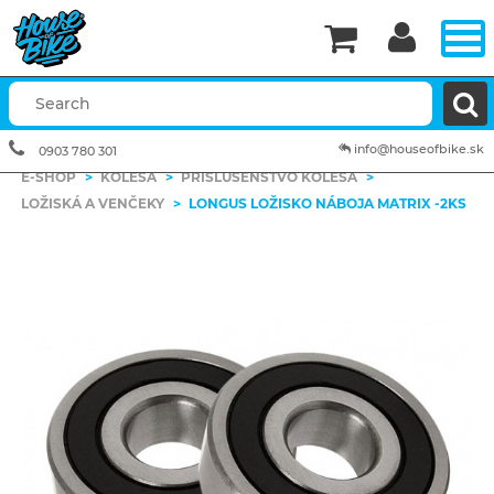


info@houseofbike.sk
0903 780 301
E-SHOP
>
KOLESÁ
>
PRÍSLUŠENSTVO KOLESÁ
>
LOŽISKÁ A VENČEKY
>
LONGUS LOŽISKO NÁBOJA MATRIX -2KS