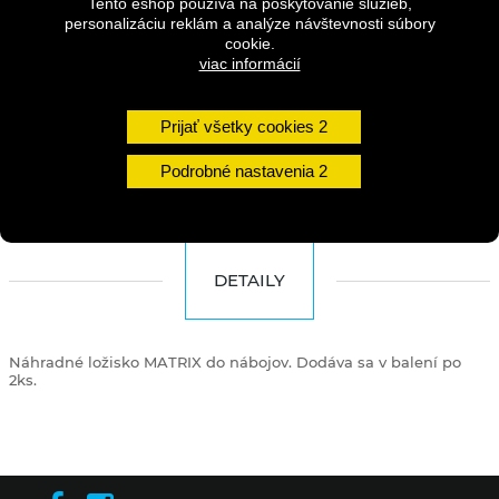
Tento eshop používa na poskytovanie služieb,
personalizáciu reklám a analýze návštevnosti súbory
Dostupnosť:
1 - 3 dni
cookie.
viac informácií
Množstvo
Prijať všetky cookies
DO KOŠÍKA
Podrobné nastavenia
DETAILY
Náhradné ložisko MATRIX do nábojov. Dodáva sa v balení po
2ks.