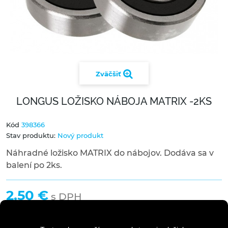
Zväčšiť
LONGUS LOŽISKO NÁBOJA MATRIX -2KS
Kód
398366
Stav produktu:
Nový produkt
Náhradné ložisko MATRIX do nábojov. Dodáva sa v
balení po 2ks.
2,50 €
s DPH