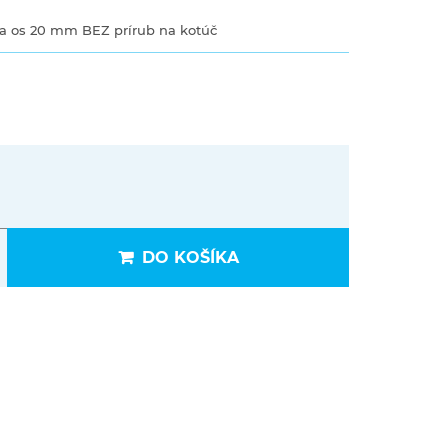
a os
20
mm
BEZ
prírub
na
kotúč
DO KOŠÍKA