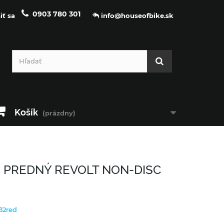
0903 780 301
iť sa
info@houseofbike.sk
Košík
(prázdny)
PREDNÝ REVOLT NON-DISC
32red