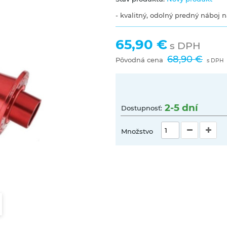
-
kvalitný, odolný
predný
náboj
n
65,90 €
s DPH
68,90 €
Pôvodná cena
s DPH
2-5 dní
Dostupnosť:
Množstvo