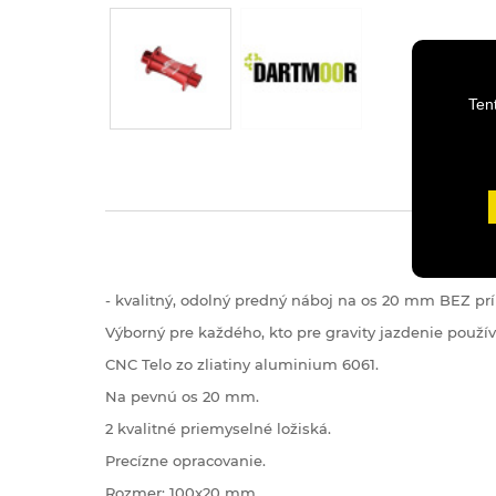
Ten
-
kvalitný, odolný
predný
náboj
na os
20
mm
BEZ
pr
Výborný
pre každého
,
kto
pre
gravity
jazdenie
použí
CNC
Telo
zo zliatiny
aluminium
6061
.
Na
pevnú
os
20
mm
.
2
kvalitné
priemyselné ložiská
.
Precízne
opracovanie
.
Rozmer
:
100x20
mm
.