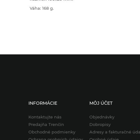
Váha
:
168
g
.
INFORMÁCIE
MÔJ ÚČET
Kontaktujte nás
Objednávky
Predajňa Trenčín
Dobropisy
Obchodné podmienky
Adresy a fakturačné úda
Ochrana osobných údajov
Osobné údaje