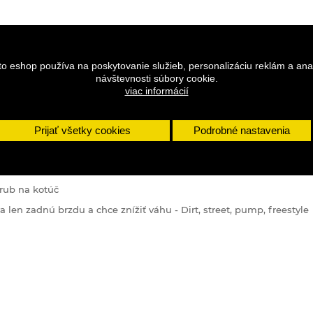
to eshop používa na poskytovanie služieb, personalizáciu reklám a ana
návštevnosti súbory cookie.
viac informácií
Prijať všetky cookies
Podrobné nastavenia
DETAILY
írub
na
kotúč
va
len
zadnú
brzdu
a
chce
znížiť váhu
-
Dirt
,
street
,
pump
,
freestyle