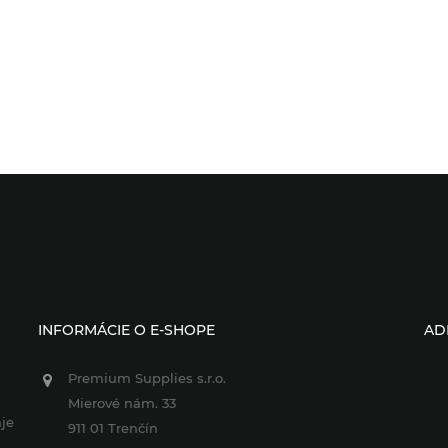
INFORMÁCIE O E-SHOPE
AD
Premium Supplies s.r.o.
Mierové nám. 33
je
911 01 Trenčín