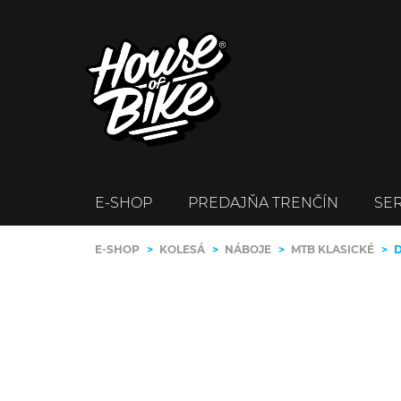
E-SHOP
PREDAJŇA TRENČÍN
SER
E-SHOP
>
KOLESÁ
>
NÁBOJE
>
MTB KLASICKÉ
>
D