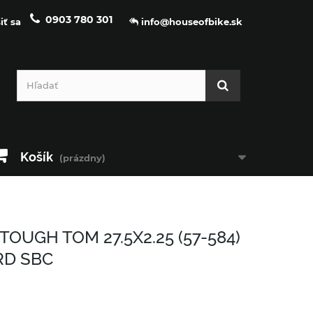
0903 780 301
iť sa
info@houseofbike.sk
Košík
(prázdny)
OUGH TOM 27.5X2.25 (57-584)
RD SBC