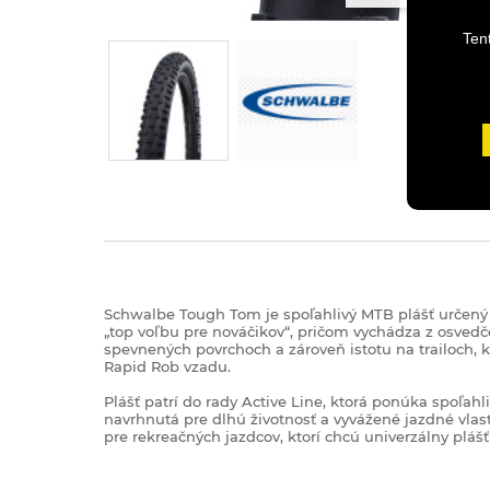
Ten
Schwalbe Tough Tom je spoľahlivý MTB plášť určený p
„top voľbu pre nováčikov“, pričom vychádza z osved
spevnených povrchoch a zároveň istotu na trailoch,
Rapid Rob vzadu.
Plášť patrí do rady Active Line, ktorá ponúka spoľa
navrhnutá pre dlhú životnosť a vyvážené jazdné vlas
pre rekreačných jazdcov, ktorí chcú univerzálny pláš