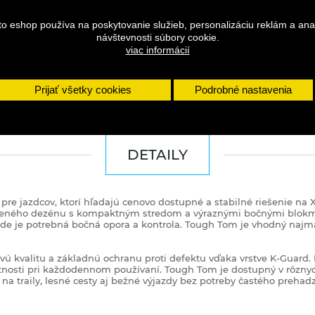
to eshop používa na poskytovanie služieb, personalizáciu reklám a ana
návštevnosti súbory cookie.
viac informácií
Prijať všetky cookies
Podrobné nastavenia
DETAILY
re jazdcov, ktorí hľadajú cenovo dostupné a stabilné riešenie na 
čeného dezénu s kompaktným stredom a výraznými bočnými blokmi. 
 kde je potrebná bočná opora a kontrola. Tough Tom je vhodný najm
hlivú kvalitu a základnú ochranu proti defektu vďaka vrstve K‑Gua
tnosti pri každodennom používaní. Tough Tom je dostupný v rôznych
ť na traily, lesné cesty aj bežné výjazdy bez potreby častého preha