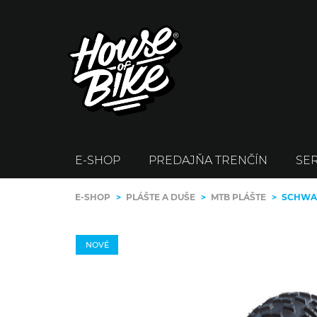
E-SHOP
PREDAJŇA TRENČÍN
SER
E-SHOP
>
PLÁŠTE A DUŠE
>
MTB PLÁŠTE
>
SCHWAL
NOVÉ