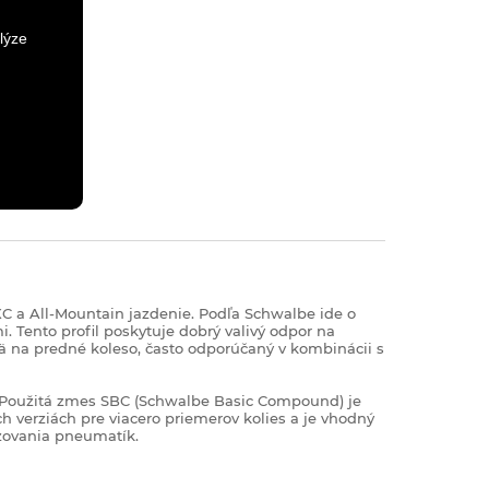
lýze
XC a All‑Mountain jazdenie. Podľa Schwalbe ide o
Tento profil poskytuje dobrý valivý odpor na
ä na predné koleso, často odporúčaný v kombinácii s
rd. Použitá zmes SBC (Schwalbe Basic Compound) je
 verziách pre viacero priemerov kolies a je vhodný
dzovania pneumatík.