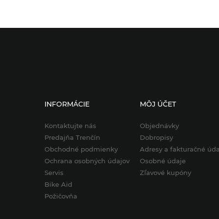
INFORMÁCIE
MÔJ ÚČET
Kontaktujte nás
Objednávky
Predajňa Trenčín
Dobropisy
Obchodné podmienky
Adresy a fakturačné úda
Ochrana osobných údajov
Osobné údaje
Servis
Zľavové kupóny
Bike Aid
Požičovňa