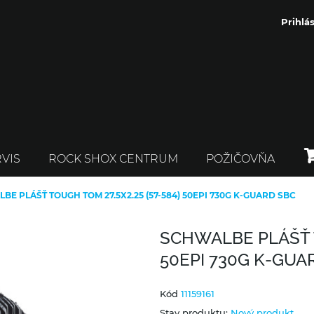
Prihlás
VIS
ROCK SHOX CENTRUM
POŽIČOVŇA
BE PLÁŠŤ TOUGH TOM 27.5X2.25 (57-584) 50EPI 730G K-GUARD SBC
SCHWALBE PLÁŠŤ T
50EPI 730G K-GUA
Kód
11159161
Stav produktu:
Nový produkt