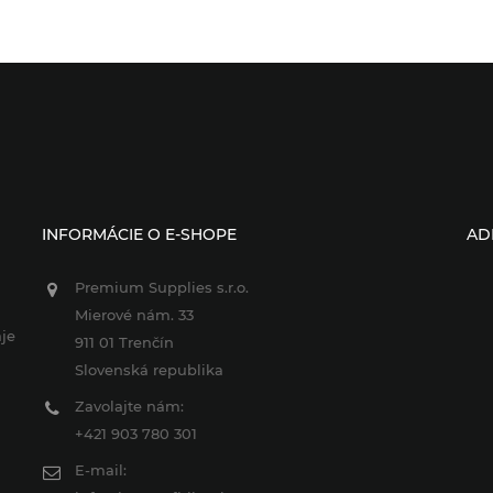
INFORMÁCIE O E-SHOPE
AD
Premium Supplies s.r.o.
Mierové nám. 33
je
911 01 Trenčín
Slovenská republika
Zavolajte nám:
+421 903 780 301
E-mail: