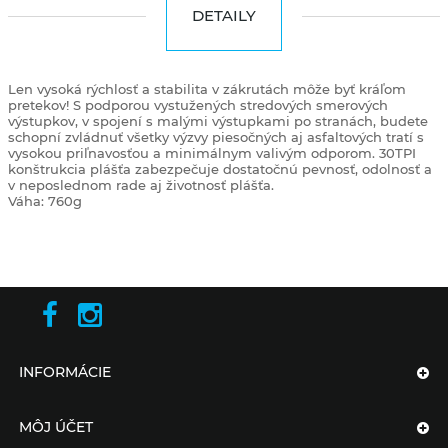
DETAILY
Len vysoká rýchlosť a stabilita v zákrutách môže byť kráľom
pretekov! S podporou vystužených stredových smerových
výstupkov, v spojení s malými výstupkami po stranách, budete
schopní zvládnuť všetky výzvy piesočných aj asfaltových tratí s
vysokou priľnavosťou a minimálnym valivým odporom. 30TPI
konštrukcia plášťa zabezpečuje dostatočnú pevnosť, odolnosť a
v neposlednom rade aj životnosť plášťa.
Váha: 760g
INFORMÁCIE
MÔJ ÚČET