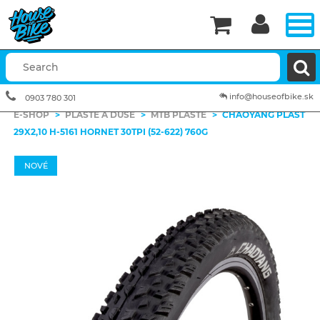


info@houseofbike.sk
0903 780 301
E-SHOP
>
PLÁŠTE A DUŠE
>
MTB PLÁŠTE
>
CHAOYANG PLÁŠŤ
29X2,10 H-5161 HORNET 30TPI (52-622) 760G
NOVÉ