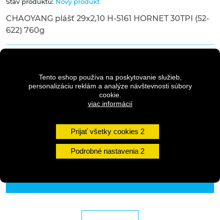
Stav produktu:
Nový produkt
CHAOYANG plášť 29x2,10 H-5161 HORNET 30TPI (52-
622) 760g
15,50 €
s DPH
17,50 €
Pôvodná cena
s DPH
Tento eshop používa na poskytovanie služieb,
personalizáciu reklám a analýze návštevnosti súbory
cookie.
viac informácií
Dostupnosť:
1 - 3 dni
Prijať všetky cookies
Množstvo
Podrobné nastavenia
DO KOŠÍKA