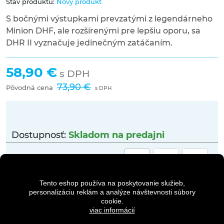
Stav produktu:
Nový produkt
S bočnými výstupkami prevzatými z legendárneho
Minion DHF, ale rozšírenými pre lepšiu oporu, sa
DHR II vyznačuje jedinečným zatáčaním.
58,90 €
s DPH
73,90 €
Pôvodná cena
s DPH
Dostupnosť:
Skladom na predajni
Množstvo
Tento eshop používa na poskytovanie služieb,
personalizáciu reklám a analýze návštevnosti súbory
DO KOŠÍKA
cookie.
viac informácií