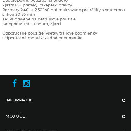
DoubleDown: použitie na enduro
Zjazd: DH preteky, bikepark, gravity
Rozmery 2,40″ a 2,50″ sú optimalizované pre ráfiky s vnútornou
šírkou 30-35 mm
TR: Pripravené na bezdušové použitie
Kategória: Trail, Enduro, Zjazd
Odporúčané použitie: Všetky trailové podmienky
Odporúčaná montáž: Zadná pneumatika
INFORMÁCIE
MÔJ ÚČET