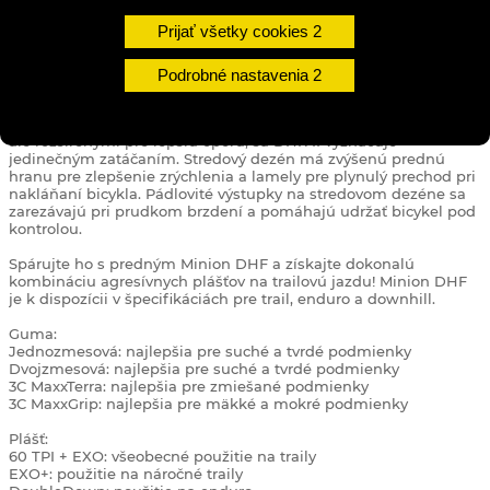
Prijať všetky cookies
DETAILY
Podrobné nastavenia
S bočnými výstupkami prevzatými z legendárneho Minion DHF,
ale rozšírenými pre lepšiu oporu, sa DHR II vyznačuje
jedinečným zatáčaním. Stredový dezén má zvýšenú prednú
hranu pre zlepšenie zrýchlenia a lamely pre plynulý prechod pri
nakláňaní bicykla. Pádlovité výstupky na stredovom dezéne sa
zarezávajú pri prudkom brzdení a pomáhajú udržať bicykel pod
kontrolou.
Spárujte ho s predným Minion DHF a získajte dokonalú
kombináciu agresívnych plášťov na trailovú jazdu! Minion DHF
je k dispozícii v špecifikáciách pre trail, enduro a downhill.
Guma:
Jednozmesová: najlepšia pre suché a tvrdé podmienky
Dvojzmesová: najlepšia pre suché a tvrdé podmienky
3C MaxxTerra: najlepšia pre zmiešané podmienky
3C MaxxGrip: najlepšia pre mäkké a mokré podmienky
Plášť:
60 TPI + EXO: všeobecné použitie na traily
EXO+: použitie na náročné traily