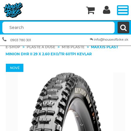


info@houseofbike.sk
0903 780 301
E-SHOP
>
PLÁŠTE A DUŠE
>
MTB PLÁŠTE
>
MAXXIS PLÁŠŤ
MINION DHR II 29 X 2.60 EXO/TR 60TPI KEVLAR
NOVÉ