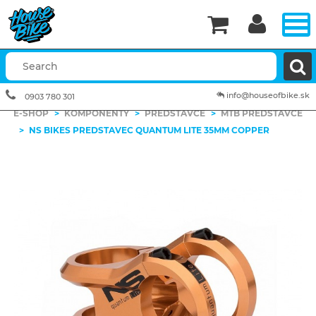


info@houseofbike.sk
0903 780 301
E-SHOP
>
KOMPONENTY
>
PREDSTAVCE
>
MTB PREDSTAVCE
>
NS BIKES PREDSTAVEC QUANTUM LITE 35MM COPPER