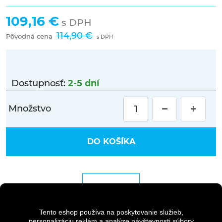
109,16 €
s DPH
114,90 €
Pôvodná cena
s DPH
Dostupnosť:
2-5 dní
Množstvo
DO KOŠÍKA
DETAILY
Tento eshop používa na poskytovanie služieb,
personalizáciu reklám a analýze návštevnosti súbory