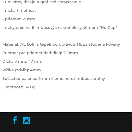
- unikátny dizajn a grafické spracovanie
- nízka hmotnosť
- priemer 35 mm
- uchytenie na 6 imbusových skrutiek systémom "No Gap"
Materiál: AL 6061 s tepelnou úpravou T6, za studena kovaný
Priemer pre priemer riadidiel): 31,8mm
Dĺžka v mm: 47 mm
Výška (zdvih): 4mm
Súčasťou balenia: 6 mm čierne nerez imbus skrutky
Hmotnosť: 140 g