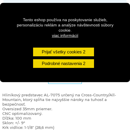
Dostupnosť:
Na dotaz
Tento eshop používa na poskytovanie služieb,
Množstvo
personalizáciu reklám a analýze návštevnosti súbory
cookie.
viac informácií
DO KOŠÍKA
Prijať všetky cookies
Podrobné nastavenia
DETAILY
Hliníkový predstavec AL-7075 určený na Cross-Country/All-
Mountain, ktorý spĺňa tie najvyššie nároky na tuhosť a
bezpečnosť.
Oversized 35mm priemer.
CNC optimalizovaný.
Dĺžka: 100 mm
Sklon: +/- 9°
Krk vidlice: 1-1/8" (28,6 mm)