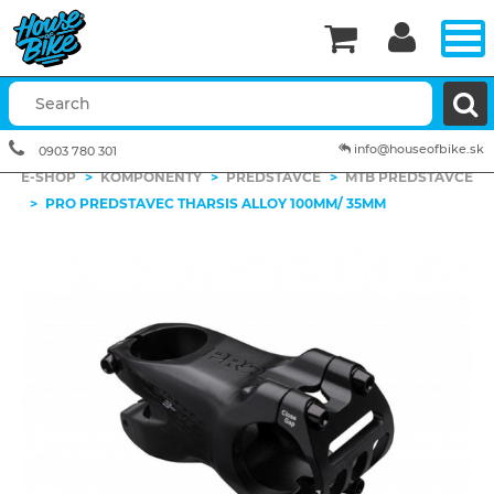


info@houseofbike.sk
0903 780 301
E-SHOP
>
KOMPONENTY
>
PREDSTAVCE
>
MTB PREDSTAVCE
>
PRO PREDSTAVEC THARSIS ALLOY 100MM/ 35MM