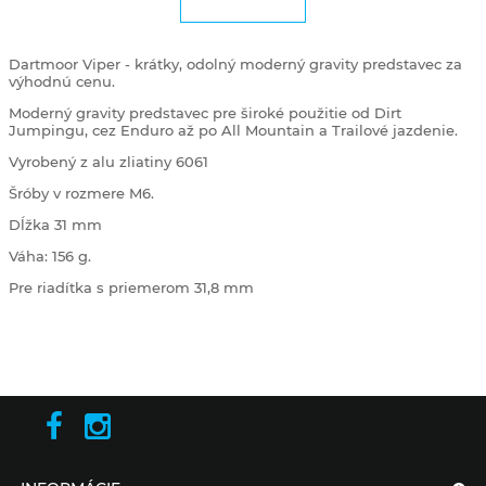
Dartmoor Viper - krátky, odolný moderný gravity predstavec za
výhodnú cenu.
Moderný gravity predstavec pre široké použitie od Dirt
Jumpingu, cez Enduro až po All Mountain a Trailové jazdenie.
Vyrobený z alu zliatiny 6061
Šróby v rozmere M6.
Dĺžka 31 mm
Váha: 156 g.
Pre riadítka s priemerom 31,8 mm