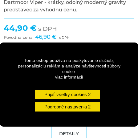
Dartmoor Viper - krátky, odolný moderný gravity
predstavec za výhodnú cenu.
44,90 €
s DPH
46,90 €
Pôvodná cena
s DPH
Tento eshop používa na poskytovanie služieb,
Dostupnosť:
2-5 dní
personalizáciu reklám a analýze návštevnosti súbory
cookie.
viac informácií
Množstvo
Prijať všetky cookies
DO KOŠÍKA
Podrobné nastavenia
DETAILY