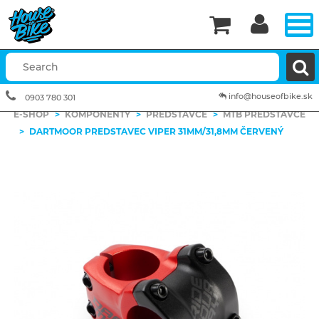


info@houseofbike.sk
0903 780 301
E-SHOP
>
KOMPONENTY
>
PREDSTAVCE
>
MTB PREDSTAVCE
>
DARTMOOR PREDSTAVEC VIPER 31MM/31,8MM ČERVENÝ