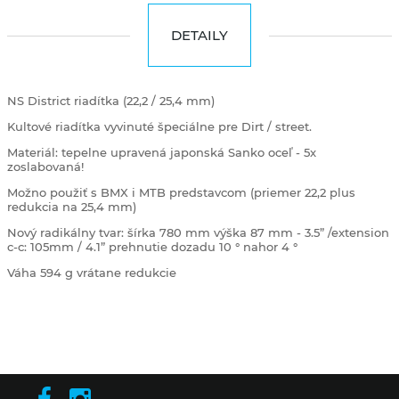
DETAILY
NS District riadítka (22,2 / 25,4 mm)
Kultové riadítka vyvinuté špeciálne pre Dirt / street.
Materiál: tepelne upravená japonská Sanko oceľ - 5x
zoslabovaná!
Možno použiť s BMX i MTB predstavcom (priemer 22,2 plus
redukcia na 25,4 mm)
Nový radikálny tvar: šírka 780 mm výška 87 mm
- 3.5” /extension
c-c: 105mm / 4.1”
prehnutie dozadu 10 ° nahor 4 °
Váha 594 g vrátane redukcie