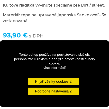
Kultové riadítka vyvinuté špeciálne pre Dirt / street.
Materiál: tepelne upravená japonská Sanko oceľ - 5x
zoslabovaná!
93,90 €
s DPH
98,90 €
Pôvodná cena
s DPH
Tento eshop používa na poskytovanie služieb,
personalizáciu reklám a analýze návštevnosti súbory
cookie.
Dostupnosť:
Na dotaz
viac informácií
Množstvo
Prijať všetky cookies
Podrobné nastavenia
DO KOŠÍKA