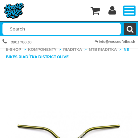


info@houseofbike.sk
0903 780 301
E-SHOP
>
KOMPONENTY
>
RIADÍTKA
>
MTB RIADITKA
>
NS
BIKES RIADÍTKA DISTRICT OLIVE