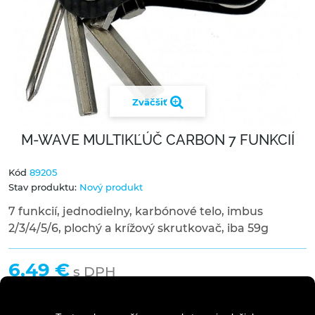
Zväčšiť
M-WAVE MULTIKĽÚČ CARBON 7 FUNKCIÍ
Kód
89205
Stav produktu:
Nový produkt
7 funkcií, jednodielny, karbónové telo, imbus
2/3/4/5/6, plochý a krížový skrutkovač, iba 59g
6,49 €
s DPH