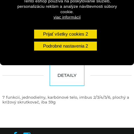
Tento eshop používa na poskytovanie služieb,
personalizáciu reklám a analýze návštevnosti súbory
Dostupnosť:
Na dotaz
cookie.
viac informácií
Množstvo
Prijať všetky cookies
DO KOŠÍKA
Podrobné nastavenia
DETAILY
7 funkcií, jednodielny, karbónové telo, imbus 2/3/4/5/6, plochý a
krížový skrutkovač, iba 59g