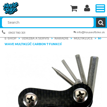


info@houseofbike.sk
0903 780 301
E-SHOP
>
ÚDRŽBA A SERVIS
>
NÁRADIE
>
MULTIKĽÚČE
>
M-
WAVE MULTIKĽÚČ CARBON 7 FUNKCIÍ