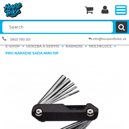


info@houseofbike.sk
0903 780 301
E-SHOP
>
ÚDRŽBA A SERVIS
>
NÁRADIE
>
MULTIKĽÚČE
>
PRO NÁRADIE SADA MINI 10F