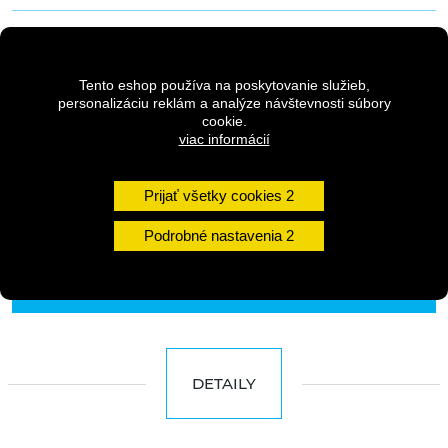
11,45 €
s DPH
12,95 €
Pôvodná cena
s DPH
Tento eshop používa na poskytovanie služieb,
personalizáciu reklám a analýze návštevnosti súbory
cookie.
viac informácií
Dostupnosť:
skladom na predajni
Prijať všetky cookies
Množstvo
Podrobné nastavenia
DO KOŠÍKA
DETAILY