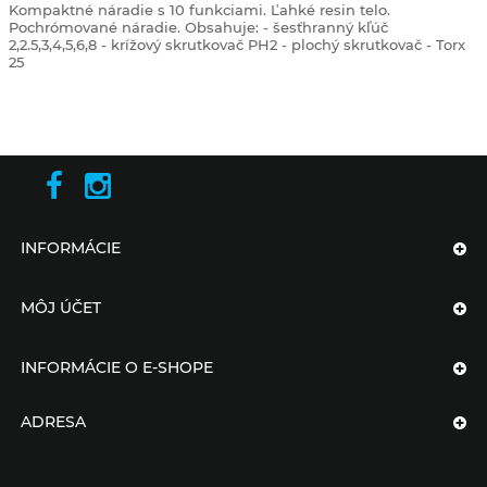
Kompaktné náradie s 10 funkciami. Ľahké resin telo.
Pochrómované náradie. Obsahuje: - šesťhranný kľúč
2,2.5,3,4,5,6,8 - krížový skrutkovač PH2 - plochý skrutkovač - Torx
25
INFORMÁCIE
MÔJ ÚČET
INFORMÁCIE O E-SHOPE
ADRESA