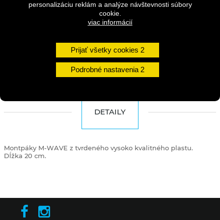
Dostupnosť:
2-5 dní
personalizáciu reklám a analýze návštevnosti súbory
cookie.
viac informácií
Množstvo
Prijať všetky cookies
DO KOŠÍKA
Podrobné nastavenia
DETAILY
Montpáky
M
-
WAVE
z
tvrdeného
vysoko
kvalitného
plastu.
Dĺžka
20
cm
.