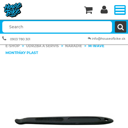


info@houseofbike.sk
0903 780 301
E-SHOP
>
ÚDRŽBA A SERVIS
>
NÁRADIE
>
M-WAVE
MONTPÁKY PLAST