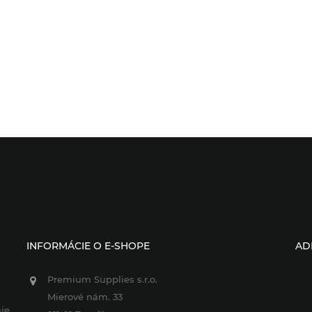
INFORMÁCIE O E-SHOPE
AD
Premium Supplies s.r.o.
Mierové nám. 33
je