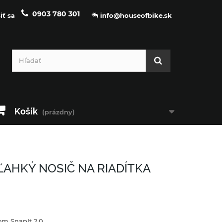
0903 780 301
iť sa
info@houseofbike.sk
Košík
(prázdny)
ĽAHKÝ NOSIČ NA RIADÍTKA
om SnapIt 2.0