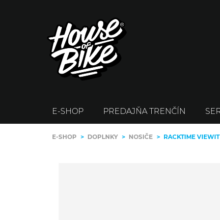
E-SHOP
PREDAJŇA TRENČÍN
SER
E-SHOP
>
DOPLNKY
>
NOSIČE
>
RACKTIME VIEWIT