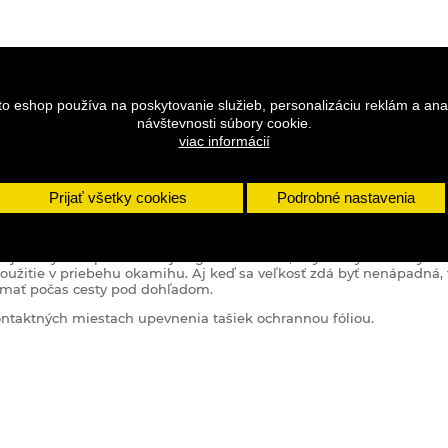
to eshop používa na poskytovanie služieb, personalizáciu reklám a ana
návštevnosti súbory cookie.
viac informácií
DETAILY
Prijať všetky cookies
Podrobné nastavenia
e navýšiť kapacitu vašej bagáže bez toho, aby ste výrazne zvyšova
 použitie v priebehu okamihu.
Aj keď sa veľkosť zdá byť nenápadná, 
e mať počas cesty pod dohľadom.
kontaktných miestach upevnenia tašiek ochrannou fóliou.