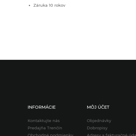
Záruka 10 rokov
INFORMÁCIE
MÔJ ÚČET
Kontaktujte nás
Objednávky
Predajňa Trenčín
Dobropisy
Obchodné podmienky
Adresy a fakturačné úda