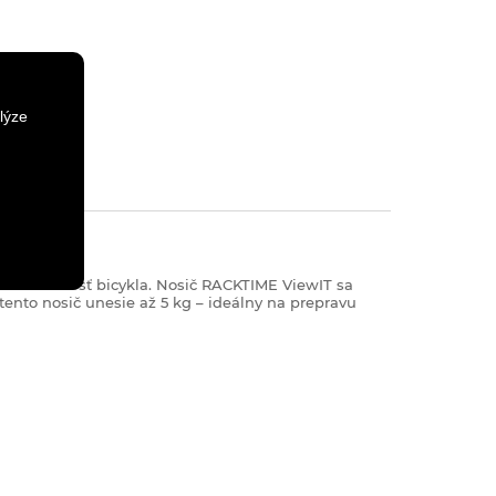
lýze
li hmotnosť bicykla.
Nosič RACKTIME ViewIT sa
tento nosič unesie až 5 kg – ideálny na prepravu