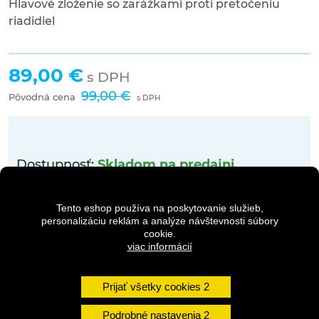
Hlavové zloženie so zarážkami proti pretočeniu
riadidiel
89,00 €
s DPH
99,00 €
Pôvodná cena
s DPH
Dostupnosť:
Skladom na predajni
Množstvo
Tento eshop používa na poskytovanie služieb,
personalizáciu reklám a analýze návštevnosti súbory
cookie.
viac informácií
DO KOŠÍKA
Prijať všetky cookies
Podrobné nastavenia