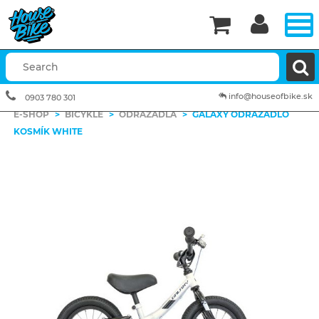


info@houseofbike.sk
0903 780 301
E-SHOP
>
BICYKLE
>
ODRÁŽADLÁ
>
GALAXY ODRÁŽADLO
KOSMÍK WHITE