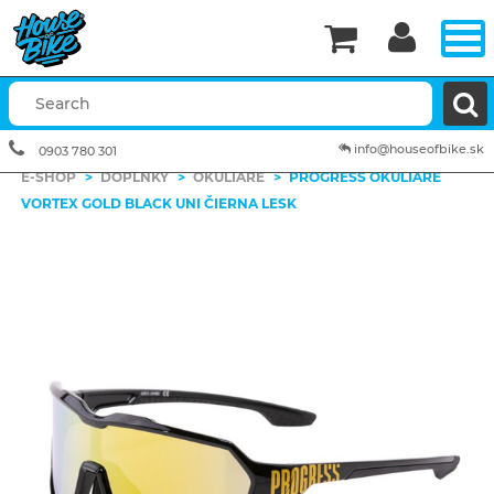


info@houseofbike.sk
0903 780 301
E-SHOP
>
DOPLNKY
>
OKULIARE
>
PROGRESS OKULIARE
VORTEX GOLD BLACK UNI ČIERNA LESK