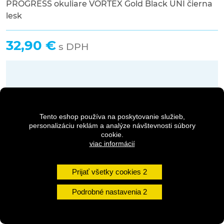
PROGRESS okuliare VORTEX Gold Black UNI čierna
lesk
32,90 €
s DPH
Dostupnosť:
2-5 dní
Tento eshop používa na poskytovanie služieb,
Množstvo
personalizáciu reklám a analýze návštevnosti súbory
cookie.
viac informácií
DO KOŠÍKA
Prijať všetky cookies
Podrobné nastavenia
DETAILY