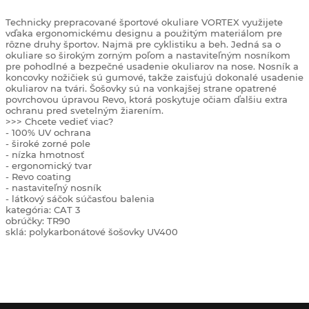
Technicky prepracované športové okuliare VORTEX využijete
vďaka ergonomickému designu a použitým materiálom pre
rôzne druhy športov.
Najmä pre cyklistiku a beh.
Jedná sa o
okuliare so širokým zorným poľom a nastaviteľným nosníkom
pre pohodlné a bezpečné usadenie okuliarov na nose.
Nosník a
koncovky nožičiek sú gumové, takže zaisťujú dokonalé usadenie
okuliarov na tvári.
Šošovky sú na vonkajšej strane opatrené
povrchovou úpravou Revo, ktorá poskytuje očiam ďalšiu extra
ochranu pred svetelným žiarením.
>>> Chcete vedieť viac?
- 100% UV ochrana
- široké zorné pole
- nízka hmotnosť
- ergonomický tvar
- Revo coating
- nastaviteľný nosník
- látkový sáčok súčasťou balenia
kategória: CAT 3
obrúčky: TR90
sklá: polykarbonátové šošovky UV400