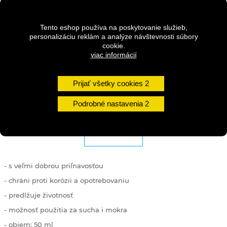
Dostupnosť:
Na dotaz
Tento eshop používa na poskytovanie služieb,
personalizáciu reklám a analýze návštevnosti súbory
Množstvo
cookie.
viac informácií
DO KOŠÍKA
Prijať všetky cookies
Podrobné nastavenia
DETAILY
-
s veľmi
dobrou
priľnavosťou
-
chráni proti
korózii
a
opotrebovaniu
-
predlžuje
životnosť
-
možnosť
použitia
za
sucha i
mokra
-
objem
:
50
ml