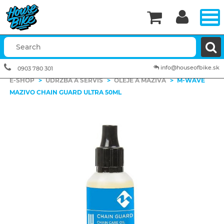


info@houseofbike.sk
0903 780 301
E-SHOP
>
ÚDRŽBA A SERVIS
>
OLEJE A MAZIVÁ
>
M-WAVE
MAZIVO CHAIN GUARD ULTRA 50ML