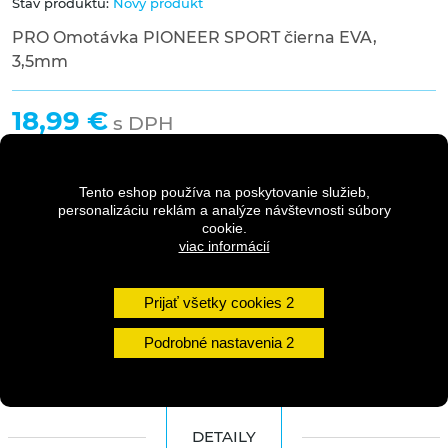
Stav produktu:
Nový produkt
PRO Omotávka PIONEER SPORT čierna EVA,
3,5mm
18,99 €
s DPH
Tento eshop používa na poskytovanie služieb,
personalizáciu reklám a analýze návštevnosti súbory
Dostupnosť:
Skladom na predajni - posledný
cookie.
viac informácií
kus
Množstvo
Prijať všetky cookies
DO KOŠÍKA
Podrobné nastavenia
DETAILY