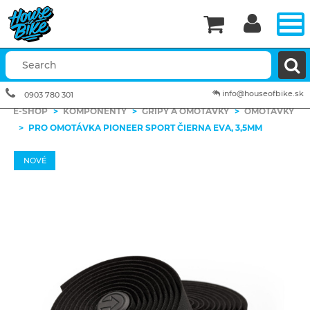


info@houseofbike.sk
0903 780 301
E-SHOP
>
KOMPONENTY
>
GRIPY A OMOTÁVKY
>
OMOTÁVKY
>
PRO OMOTÁVKA PIONEER SPORT ČIERNA EVA, 3,5MM
NOVÉ