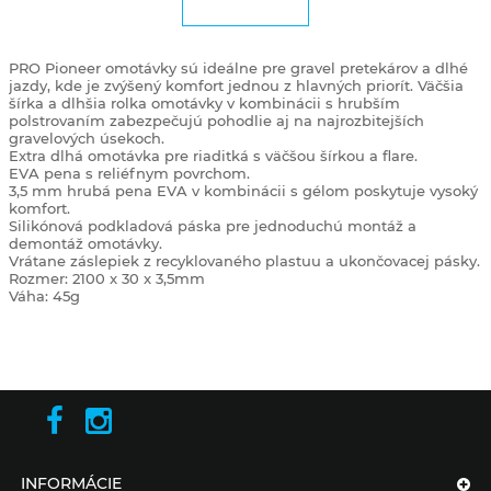
PRO Pioneer omotávky sú ideálne pre gravel pretekárov a dlhé
jazdy, kde je zvýšený komfort jednou z hlavných priorít. Väčšia
šírka a dlhšia rolka omotávky v kombinácii s hrubším
polstrovaním zabezpečujú pohodlie aj na najrozbitejších
gravelových úsekoch.
Extra dlhá omotávka pre riaditká s väčšou šírkou a flare.
EVA pena s reliéfnym povrchom.
3,5 mm hrubá pena EVA v kombinácii s gélom poskytuje vysoký
komfort.
Silikónová podkladová páska pre jednoduchú montáž a
demontáž omotávky.
Vrátane záslepiek z recyklovaného plastuu a ukončovacej pásky.
Rozmer: 2100 x 30 x 3,5mm
Váha: 45g
INFORMÁCIE