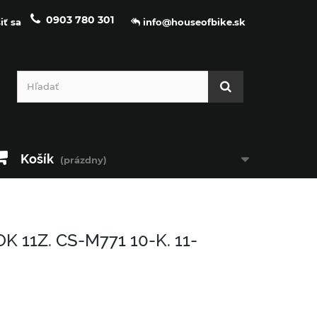
0903 780 301
iť sa
info@houseofbike.sk
Košík
(prázdny)
11Z. CS-M771 10-K. 11-