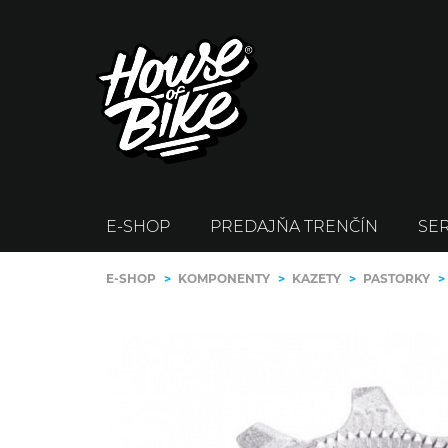
E-SHOP
PREDAJŇA TRENČÍN
SER
E-SHOP
>
KOMPONENTY
>
KAZETY
>
PASTORKY
>