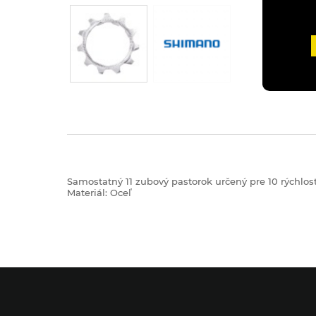
Samostatný 11 zubový pastorok určený pre 10 rýchlos
Materiál: Oceľ