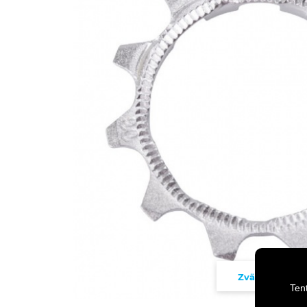
Zväčšiť
Ten