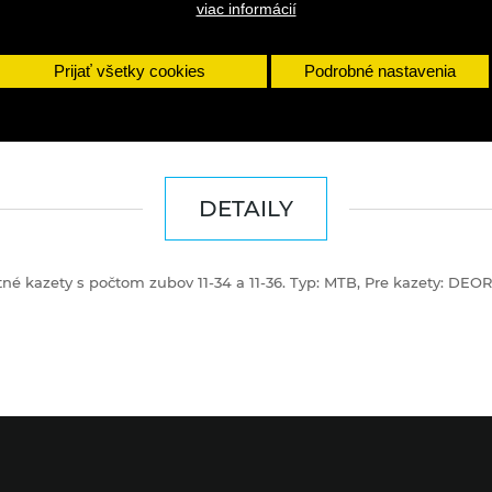
viac informácií
Prijať všetky cookies
Podrobné nastavenia
DETAILY
tné kazety s počtom zubov 11-34 a 11-36. Typ: MTB, Pre kazety: DEO