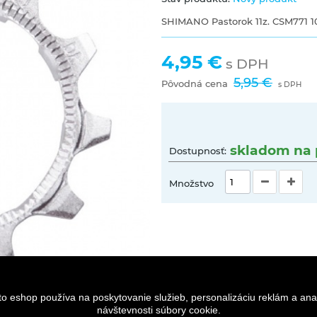
SHIMANO Pastorok 11z. CSM771 10-
4,95 €
s DPH
5,95 €
Pôvodná cena
s DPH
skladom na 
Dostupnosť:
Množstvo
to eshop používa na poskytovanie služieb, personalizáciu reklám a ana
návštevnosti súbory cookie.