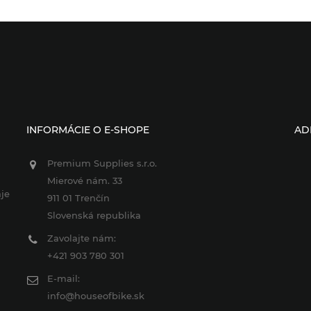
INFORMÁCIE O E-SHOPE
AD
Premium Supplies s.r.o.
Mierové nám. 33
je
911 01 Trenčín
Slovenská republika
Zavolajte nám:
+421 903 780 301
E-mail:
info@houseofbike.sk