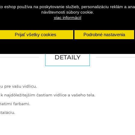
to eshop používa na poskytovanie služieb, personalizáciu reklám a ana
návštevnosti súbory cookie.
viac informácií
Prijať všetky cookies
Podrobné nastavenia
DETAILY
 pre vašu vidlicu.
k najdôležitejším častiam vidlice a vašeho tela.
iatimi farbami.
taláciu.