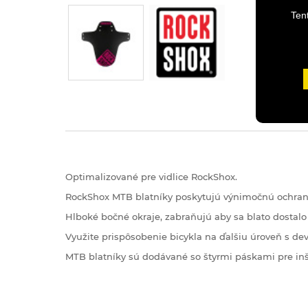
Ten
Optimalizované pre vidlice RockShox.
RockShox MTB blatníky poskytujú výnimočnú ochranu
Hlboké bočné okraje, zabraňujú aby sa blato dostalo 
Využite prispôsobenie bicykla na ďalšiu úroveň s dev
MTB blatníky sú dodávané so štyrmi páskami pre inš