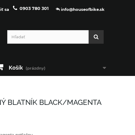
0903 780 301
iť sa
info@houseofbike.sk
Košík
(prázdny)
Ý BLATNÍK BLACK/MAGENTA
Magenta potlačou