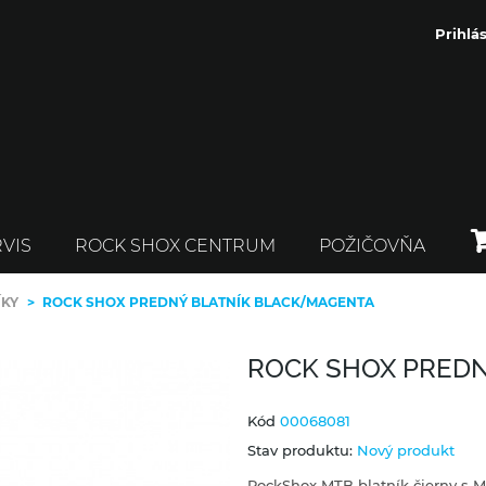
Prihlás
VIS
ROCK SHOX CENTRUM
POŽIČOVŇA
ÍKY
>
ROCK SHOX PREDNÝ BLATNÍK BLACK/MAGENTA
ROCK SHOX PREDN
Kód
00068081
Stav produktu:
Nový produkt
RockShox MTB blatník čierny s 