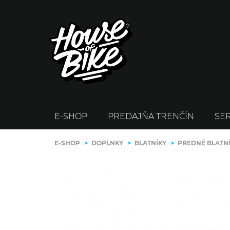
E-SHOP
PREDAJŇA TRENČÍN
SER
E-SHOP
>
DOPLNKY
>
BLATNÍKY
>
PREDNÉ BLATN