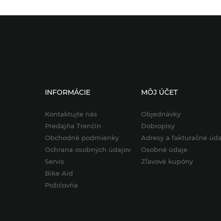
INFORMÁCIE
MÔJ ÚČET
Kontaktujte nás
Objednávky
Predajňa Trenčín
Dobropisy
Obchodné podmienky
Adresy a fakturačné úda
Ochrana osobných údajov
Osobné údaje
Servis
Zľavové kupóny
Bike Aid
Požičovňa