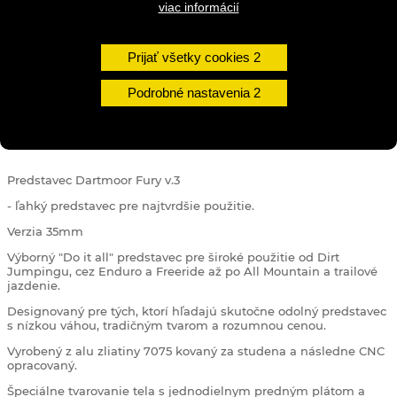
viac informácií
DO KOŠÍKA
Prijať všetky cookies
Podrobné nastavenia
DETAILY
Predstavec Dartmoor Fury v.3
- ľahký predstavec pre najtvrdšie použitie.
Verzia 35mm
Výborný "Do it all" predstavec pre široké použitie od Dirt
Jumpingu, cez Enduro a Freeride až po All Mountain a trailové
jazdenie.
Designovaný pre tých, ktorí hľadajú skutočne odolný predstavec
s nízkou váhou, tradičným tvarom a rozumnou cenou.
Vyrobený z alu zliatiny 7075 kovaný za studena a následne CNC
opracovaný.
Špeciálne tvarovanie tela s jednodielnym predným plátom a