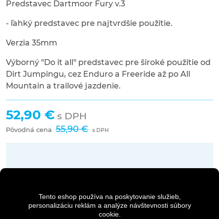
Predstavec Dartmoor Fury v.3
- ľahký predstavec pre najtvrdšie použitie.
Verzia 35mm
Výborný "Do it all" predstavec pre široké použitie od
Dirt Jumpingu, cez Enduro a Freeride až po All
Mountain a trailové jazdenie.
52,90 €
s DPH
55,90 €
Pôvodná cena
s DPH
Dostupnosť:
5 - 7 dní
Tento eshop používa na poskytovanie služieb,
Množstvo
personalizáciu reklám a analýze návštevnosti súbory
cookie.