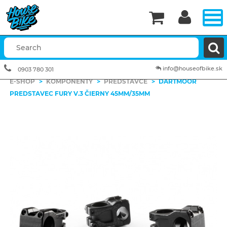


info@houseofbike.sk
0903 780 301
E-SHOP
>
KOMPONENTY
>
PREDSTAVCE
>
DARTMOOR
PREDSTAVEC FURY V.3 ČIERNY 45MM/35MM