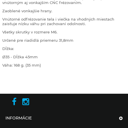
vnútorným aj vonkajším CNC frézovaním.
Zaoblené vonkajšie hrany.
Vnútorné odfrézovanie tela i viečka na vhodných miestach
zaisťuje nízku váhu pri zachovaní odolnosti.
Všetky skrutky v rozmere M6.
Určené pre riadidlá priemeru 31,8mm
Dĺžka:
Ø35 - Dĺžka 45mm
Váha: 168 g. (35 mm)
INFORMÁCIE