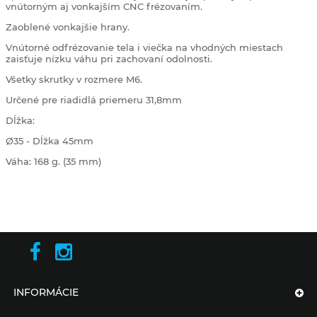
vnútorným aj vonkajším CNC frézovaním.
Zaoblené vonkajšie hrany.
Vnútorné odfrézovanie tela i viečka na vhodných miestach
zaisťuje nízku váhu pri zachovaní odolnosti.
Všetky skrutky v rozmere M6.
Určené pre riadidlá priemeru 31,8mm
Dĺžka:
Ø35 - Dĺžka 45mm
Váha: 168 g. (35 mm)
INFORMÁCIE