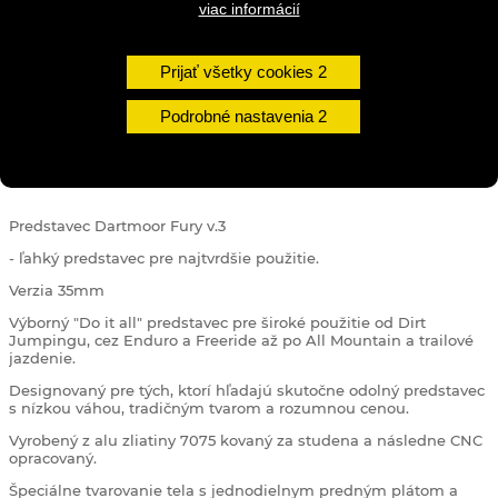
viac informácií
DO KOŠÍKA
Prijať všetky cookies
Podrobné nastavenia
DETAILY
Predstavec Dartmoor Fury v.3
- ľahký predstavec pre najtvrdšie použitie.
Verzia 35mm
Výborný "Do it all" predstavec pre široké použitie od Dirt
Jumpingu, cez Enduro a Freeride až po All Mountain a trailové
jazdenie.
Designovaný pre tých, ktorí hľadajú skutočne odolný predstavec
s nízkou váhou, tradičným tvarom a rozumnou cenou.
Vyrobený z alu zliatiny 7075 kovaný za studena a následne CNC
opracovaný.
Špeciálne tvarovanie tela s jednodielnym predným plátom a