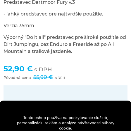
Predstavec Dartmoor Fury v.3
- ľahký predstavec pre najtvrdšie použitie.
Verzia 35mm
Výborný "Do it all" predstavec pre široké použitie od
Dirt Jumpingu, cez Enduro a Freeride až po All
Mountain a trailové jazdenie.
52,90 €
s DPH
55,90 €
Pôvodná cena
s DPH
Dostupnosť:
Na dotaz
Tento eshop používa na poskytovanie služieb,
Množstvo
personalizáciu reklám a analýze návštevnosti súbory
cookie.