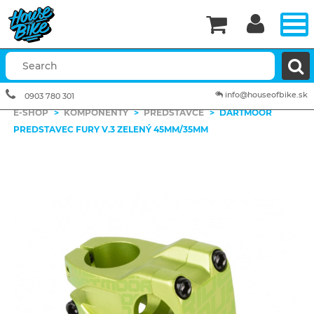


info@houseofbike.sk
0903 780 301
E-SHOP
>
KOMPONENTY
>
PREDSTAVCE
>
DARTMOOR
PREDSTAVEC FURY V.3 ZELENÝ 45MM/35MM