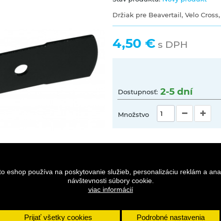
Držiak pre Beavertail, Velo Cross
4,50 €
s DPH
2-5 dní
Dostupnosť:
Množstvo
to eshop používa na poskytovanie služieb, personalizáciu reklám a ana
návštevnosti súbory cookie.
viac informácií
Prijať všetky cookies
Podrobné nastavenia