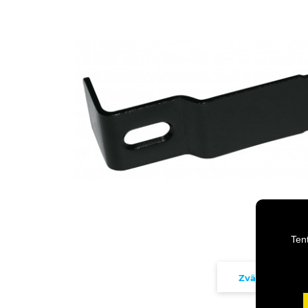
Ten
Zväčšiť