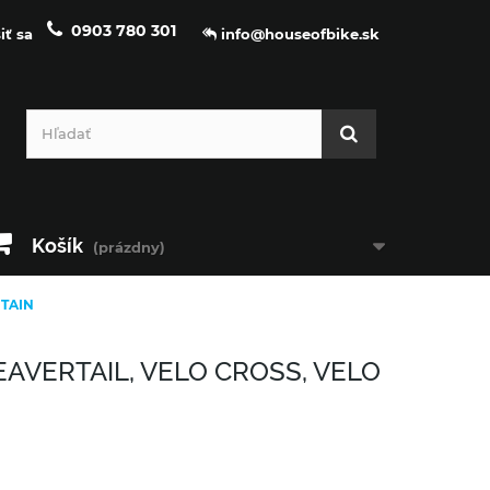
0903 780 301
iť sa
info@houseofbike.sk
Košík
(prázdny)
NTAIN
EAVERTAIL, VELO CROSS, VELO