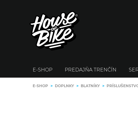
E-SHOP
PREDAJŇA TRENČÍN
SER
E-SHOP
>
DOPLNKY
>
BLATNÍKY
>
PRÍSLUŠENSTVO