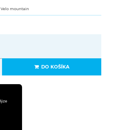
, Velo mountain
DO KOŠÍKA
lýze