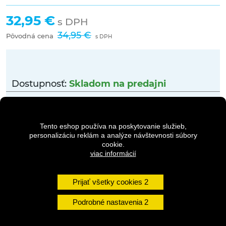
32,95 €
s DPH
34,95 €
Pôvodná cena
s DPH
Dostupnosť:
Skladom na predajni
Množstvo
Tento eshop používa na poskytovanie služieb,
personalizáciu reklám a analýze návštevnosti súbory
DO KOŠÍKA
cookie.
viac informácií
Prijať všetky cookies
DETAILY
Podrobné nastavenia