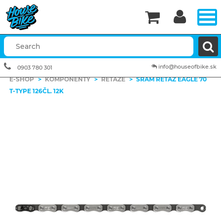


info@houseofbike.sk
0903 780 301
E-SHOP
>
KOMPONENTY
>
REŤAZE
>
SRAM REŤAZ EAGLE 70
T-TYPE 126ČL. 12K