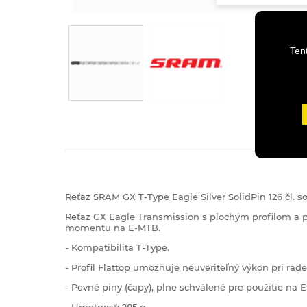
Ten
Reťaz SRAM GX T-Type Eagle Silver SolidPin 126 čl. s
Reťaz GX Eagle Transmission s plochým profilom a p
momentu na E-MTB.
- Kompatibilita T-Type.
- Profil Flattop umožňuje neuveriteľný výkon pri rade
- Pevné piny (čapy), plne schválené pre použitie na 