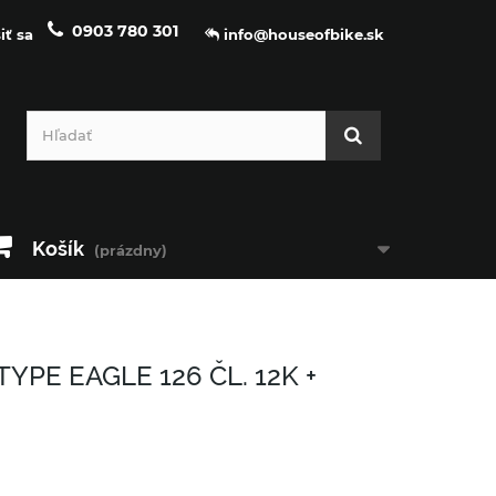
0903 780 301
iť sa
info@houseofbike.sk
Košík
(prázdny)
YPE EAGLE 126 ČL. 12K +