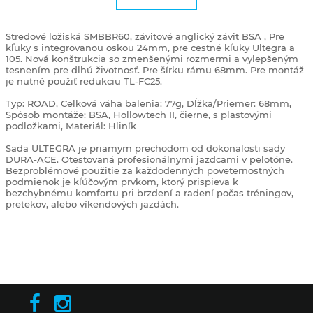
Stredové ložiská SMBBR60, závitové anglický závit BSA , Pre
kľuky s integrovanou oskou 24mm, pre cestné kľuky Ultegra a
105. Nová konštrukcia so zmenšenými rozmermi a vylepšeným
tesnením pre dlhú životnosť. Pre šírku rámu 68mm. Pre montáž
je nutné použiť redukciu TL-FC25.
Typ: ROAD, Celková váha balenia: 77g, Dĺžka/Priemer: 68mm,
Spôsob montáže: BSA, Hollowtech II, čierne, s plastovými
podložkami, Materiál: Hliník
Sada ULTEGRA je priamym prechodom od dokonalosti sady
DURA-ACE. Otestovaná profesionálnymi jazdcami v pelotóne.
Bezproblémové použitie za každodenných poveternostných
podmienok je kľúčovým prvkom, ktorý prispieva k
bezchybnému komfortu pri brzdení a radení počas tréningov,
pretekov, alebo víkendových jazdách.