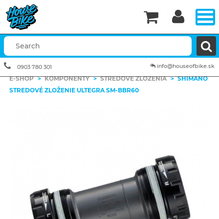


info@houseofbike.sk
0903 780 301
E-SHOP
>
KOMPONENTY
>
STREDOVÉ ZLOŽENIA
>
SHIMANO
STREDOVÉ ZLOŽENIE ULTEGRA SM-BBR60