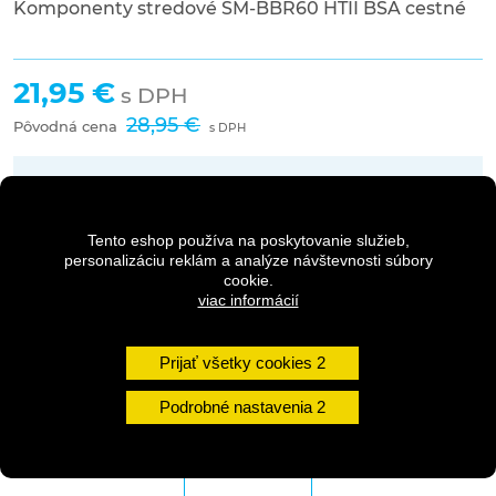
Komponenty stredové SM-BBR60 HTII BSA cestné
21,95 €
s DPH
28,95 €
Pôvodná cena
s DPH
Dostupnosť:
skladom na predajni
Tento eshop používa na poskytovanie služieb,
personalizáciu reklám a analýze návštevnosti súbory
cookie.
Množstvo
viac informácií
DO KOŠÍKA
Prijať všetky cookies
Podrobné nastavenia
DETAILY