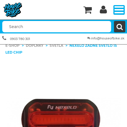


info@houseofbike.sk
0903 780 301
E-SHOP
>
DOPLNKY
>
SVETLÁ
>
NEXELO ZADNÉ SVETLO 15
LED CHIP