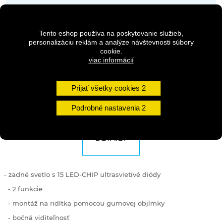
Dostupnosť:
2-5 dní
Tento eshop používa na poskytovanie služieb,
personalizáciu reklám a analýze návštevnosti súbory
cookie.
Množstvo
viac informácií
Prijať všetky cookies
DO KOŠÍKA
Podrobné nastavenia
DETAILY
- zadné svetlo s 15 LED-CHIP ultrasvietivé diódy
- 2 funkcie
- montáž na ridítka pomocou gumovej objímky
- bočná viditeľnosť