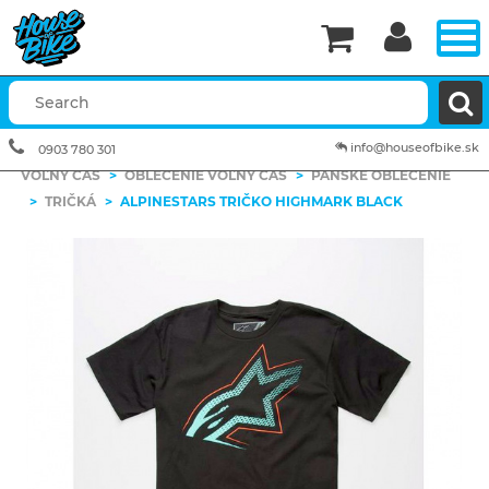


info@houseofbike.sk
0903 780 301
VOĽNÝ ČAS
>
OBLEČENIE VOĽNÝ ČAS
>
PÁNSKE OBLEČENIE
>
TRIČKÁ
>
ALPINESTARS TRIČKO HIGHMARK BLACK