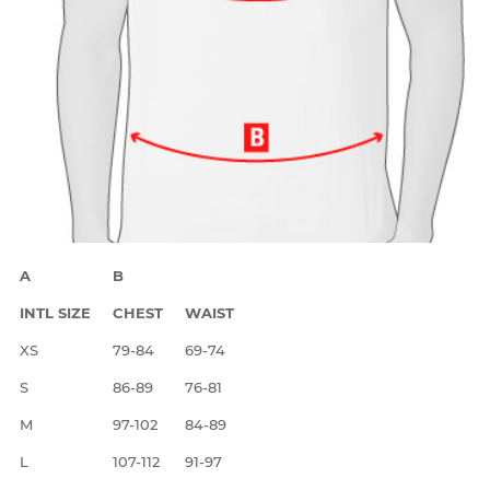
A
B
INTL SIZE
CHEST
WAIST
XS
79-84
69-74
S
86-89
76-81
M
97-102
84-89
L
107-112
91-97