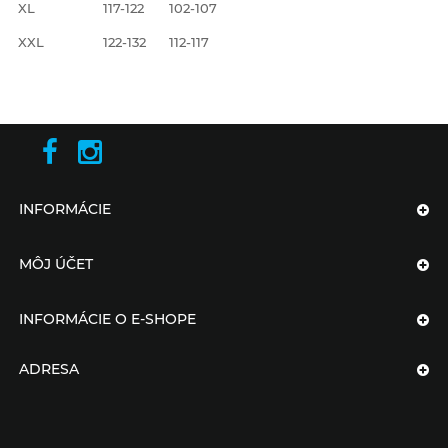
XL
117-122
102-107
XXL
122-132
112-117
INFORMÁCIE
MÔJ ÚČET
INFORMÁCIE O E-SHOPE
ADRESA