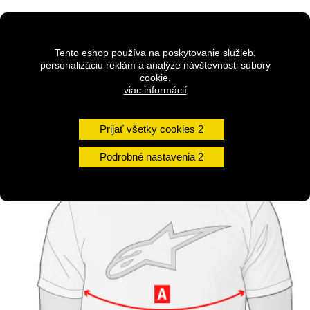
DETAILY
Tento eshop používa na poskytovanie služieb,
personalizáciu reklám a analýze návštevnosti súbory
cookie.
Kvalitné bavlnené tričko značky Alpinestars s obľúbenou
viac informácií
grafikou.
Materiál 100% prírodný
Prijať všetky cookies
Moderný strih
Podrobné nastavenia