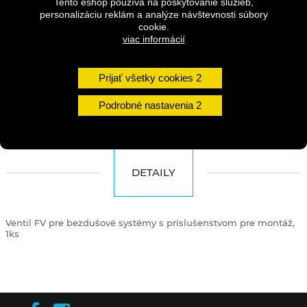
Tento eshop používa na poskytovanie služieb,
personalizáciu reklám a analýze návštevnosti súbory
Dostupnosť:
Skladom na predajni
cookie.
viac informácií
Množstvo
Prijať všetky cookies
DO KOŠÍKA
Podrobné nastavenia
DETAILY
Ventil FV pre bezdušové systémy s príslušenstvom pre montáž,
1ks