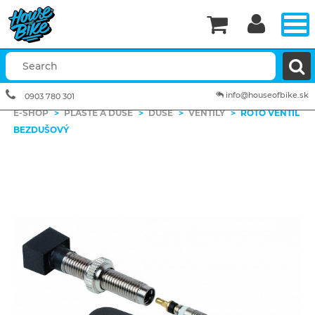


info@houseofbike.sk
0903 780 301
E-SHOP
>
PLÁŠTE A DUŠE
>
DUŠE
>
VENTILY
>
ROTO VENTIL
BEZDUŠOVÝ