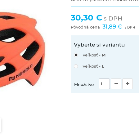
30,30 €
s DPH
31,89 €
Pôvodná cena
s DPH
Vyberte si variantu
Veľkosť -
M
Veľkosť -
L
Množstvo