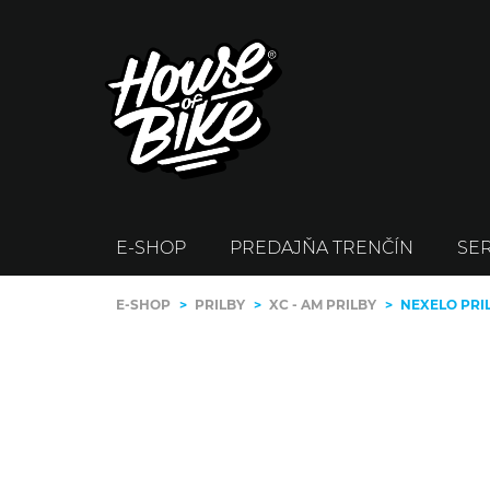
E-SHOP
PREDAJŇA TRENČÍN
SER
E-SHOP
>
PRILBY
>
XC - AM PRILBY
>
NEXELO PRI