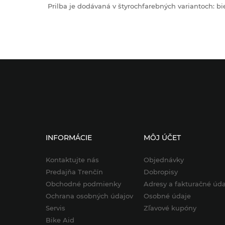
Prilba je
dodávaná
v štyroch
farebných
variantoch
:
bi
INFORMÁCIE
MÔJ ÚČET
Kontaktujte nás
Objednávky
Predajňa Trenčín
Dobropisy
Obchodné podmienky
Adresy a fakturačné úda
Ochrana osobných údajov
Osobné údaje
Servis
Zľavové kupóny
Bike Aid