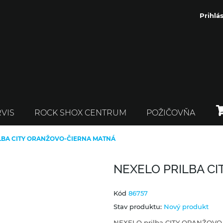
Prihlás
VIS
ROCK SHOX CENTRUM
POŽIČOVŇA
LBA CITY ORANŽOVO-ČIERNA MATNÁ
NEXELO PRILBA C
Kód
86757
Stav produktu:
Nový produkt
NEXELO prilba CITY ORANŽOV