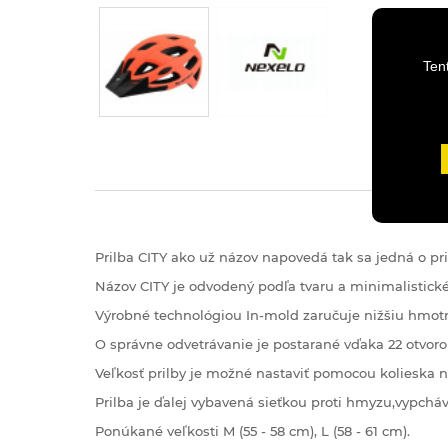
Ten
Prilba
CITY
ako už názov
napovedá
tak sa jedná
o
pr
Názov
CITY
je odvodený
podľa tvaru
a
minimalistick
Výrobné
technológiou
In
-
mold
zaručuje
nižšiu hmot
O
správne
odvetrávanie
je postarané
vďaka
22
otvor
Veľkosť
prilby
je možné nastaviť
pomocou kolieska
n
Prilba je
ďalej
vybavená
sieťkou
proti
hmyzu
,
vypchá
Ponúkané
veľkosti M
(
55
-
58
cm
)
,
L
(
58
-
61
cm
)
.