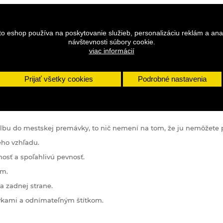
to eshop používa na poskytovanie služieb, personalizáciu reklám a ana
návštevnosti súbory cookie.
viac informácií
Prijať všetky cookies
Podrobné nastavenia
DETAILY
ilbu
do
mestskej premávky
,
to
nič
nemení na tom
,
že ju
nemôžete
ého
vzhľadu
.
nosť
a
spoľahlivú
pevnosť
.
om
.
a
zadnej
strane
.
vkami
a
odnímateľným
štítkom
.