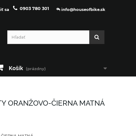
0903 780 301
iť sa
info@houseofbike.sk
Košík
(prázdny)
ITY ORANŽOVO-ČIERNA MATNÁ
O-ČIERNA MATNÁ