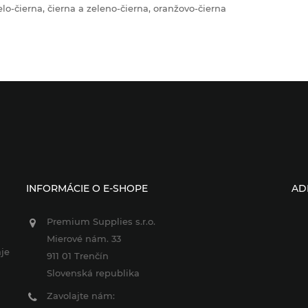
elo
-
čierna
,
čierna
a
zeleno
-
čierna,
oranžovo
-čierna
INFORMÁCIE O E-SHOPE
AD
Premium Supplies s.r.o.
Mierové nám. 33
je
911 01 Trenčín
Slovenská republika
Zavolajte nám: