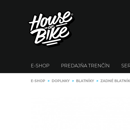
E-SHOP
PREDAJŇA TRENČÍN
SER
E-SHOP
>
DOPLNKY
>
BLATNÍKY
>
ZADNÉ BLATNÍ