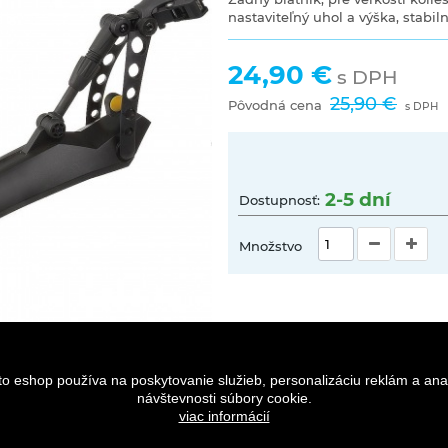
nastaviteľný uhol a výška, stabi
24,90 €
s DPH
25,90 €
Pôvodná cena
s DPH
2-5 dní
Dostupnosť:
Množstvo
to eshop používa na poskytovanie služieb, personalizáciu reklám a ana
návštevnosti súbory cookie.
viac informácií