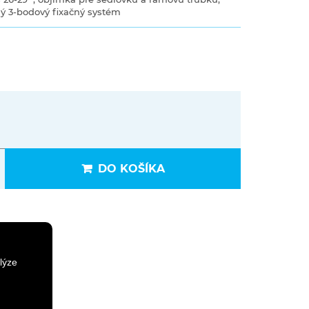
lný 3-bodový fixačný systém
DO KOŠÍKA
lýze