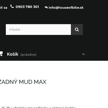
0903 780 301
iť sa
info@houseofbike.sk
Košík
(prázdny)
 ZADNÝ MUD MAX
s 26-29 ", objímka pre sedlovku a rámovú trubku,