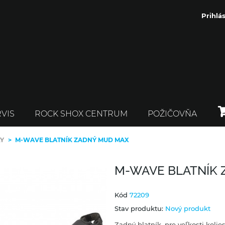
Prihlás
VIS
ROCK SHOX CENTRUM
POŽIČOVŇA
KY
>
M-WAVE BLATNÍK ZADNÝ MUD MAX
M-WAVE BLATNÍK
Kód
72209
Stav produktu:
Nový produkt
Zadný blatník, pre veľkosti kolie