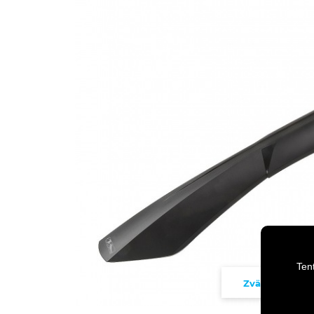
Ten
Zväčšiť